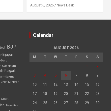
August 6, 2026
News Desk
Calendar
BJP
sted
AUGUST 2026
h-Bijapur
M
T
W
T
F
S
S
h-Durg
1
2
rh-Kabirdham
rh-Raigarh
3
4
5
6
7
8
9
garh-Sukma
Chief Minister
10
11
12
13
14
15
16
17
18
19
20
21
22
23
 Court
24
25
26
27
28
29
30
der
Naxalites