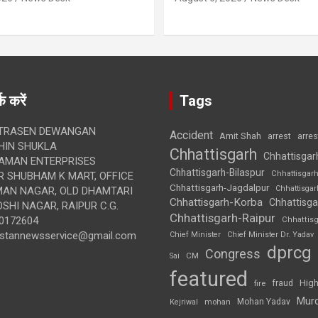
क करें
Tags
TRASEN DEWANGAN
Accident
Amit Shah
arre
arrest
IN SHUKLA
Chhattisgarh
Chhattisgar
AMAN ENTERPRISES
Chhattisgarh-Bilaspur
Chhattisgar
 SHUBHAM K MART, OFFICE
Chhattisgarh-Jagdalpur
Chhattisga
UMAN NAGAR, OLD DHAMTARI
Chhattisgarh-Korba
Chhattisga
SHI NAGAR, RAIPUR C.G.
Chhattisgarh-Raipur
0172604
Chhattis
ustannewsservice@gmail.com
Chief Minister
Chief Minister Dr. Yadav
dprcg
Congress
CM
Sai
featured
High
fire
fraud
Mur
Mohan Yadav
Kejriwal
mohan