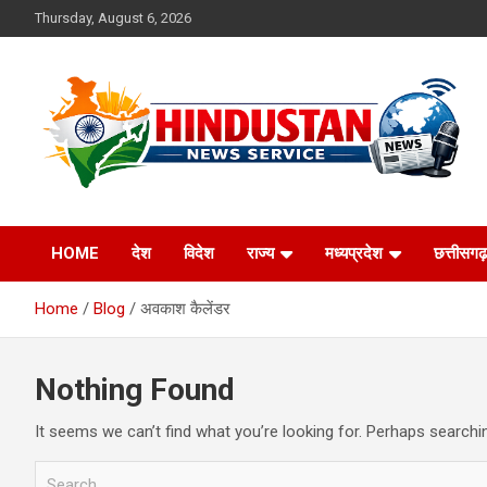
Skip
Thursday, August 6, 2026
to
content
Voice of the Nation
Hindustan News
HOME
देश
विदेश
राज्य
मध्यप्रदेश
छत्तीसगढ़
Service
Home
Blog
अवकाश कैलेंडर
Nothing Found
It seems we can’t find what you’re looking for. Perhaps searchi
S