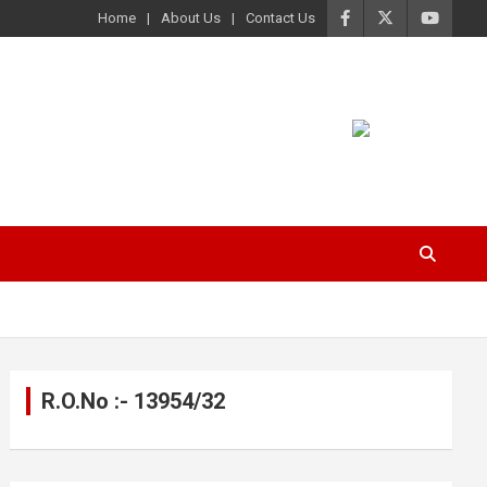
Home
About Us
Contact Us
R.O.No :- 13954/32