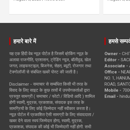
हमारे बारे में
हमसे सम्पर्
यह एक हिंदी वेब न्यूज़ पोर्टल है जिसमें ब्रेकिंग न्यूज़ के
Owner -
CHI
अलावा राजनीति, प्रशासन, ट्रेंडिंग न्यूज, बॉलीवुड, खेल
Editor -
SACH
जगत, लाइफस्टाइल, बिजनेस, सेहत, ब्यूटी, रोजगार तथा
Associate -
टेक्नोलॉजी से संबंधित खबरें पोस्ट की जाती है।
Office -
NEAR
NO. 1, HAN
Disclaimer - समाचार से सम्बंधित किसी भी तरह के
ROAD, SANTO
विवाद के लिए साइट के कुछ तत्वों में उपयोगकर्ताओं द्वारा
Mobile -
700
प्रस्तुत सामग्री ( समाचार / फोटो / विडियो आदि ) शामिल
Email -
hind
होगी स्वामी, मुद्रक, प्रकाशक, संपादक इस तरह के
सामग्रियों के लिए कोई ज़िम्मेदार नहीं स्वीकार करता है।
न्यूज़ पोर्टल में प्रकाशित ऐसी सामग्री के लिए संवाददाता /
खबर देने वाला स्वयं जिम्मेदार होगा, स्वामी, मुद्रक,
प्रकाशक, संपादक की कोई भी जिम्मेदारी नहीं होगी. सभी