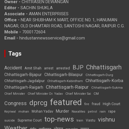
Owner -
CHITRASEN DEWANGAN
Editor -
SACHIN SHUKLA
Associate -
AMAN ENTERPRISES
Office -
NEAR SHUBHAM K MART, OFFICE NO. 1, HANUMAN
NAGAR, OLD DHAMTARI ROAD, SANTOSHI NAGAR, RAIPUR C.G.
Mobile -
7000172604
Email -
hindustannewsservice@gmail.com
Tags
Chhattisgarh
BJP
Accident
Amit Shah
arrested
arrest
Chhattisgarh-Bijapur
Chhattisgarh-Bilaspur
Chhattisgarh-Durg
Chhattisgarh-Korba
Chhattisgarh-Jagdalpur
Chhattisgarh-Kabirdham
Chhattisgarh-Raipur
Chhattisgarh-Raigarh
Chhattisgarh-Sukma
CM
Chief Minister
Chief Minister Dr. Yadav
Chief Minister Sai
featured
dprcg
Congress
High Court
fire
fraud
Murder
rape
Mohan Yadav
Naxalites
rain
Kejriwal
mohan
petrol
top-news
vishnu
Supreme Court
Vastu
suicide
train
Weather
भोपाल
रायपुर