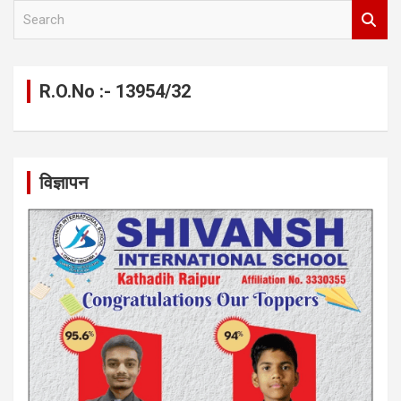
S
e
a
r
c
R.O.No :- 13954/32
h
विज्ञापन