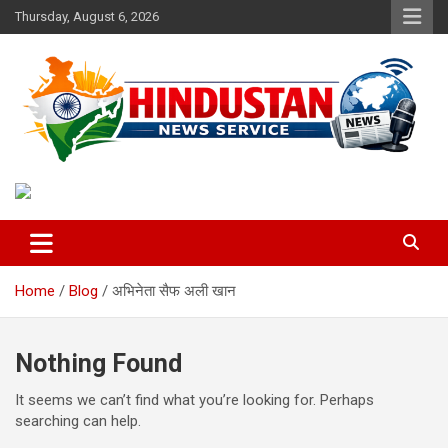
Skip
Thursday, August 6, 2026
to
content
Voice of the Nation
Hindustan News Service
Home
Blog
अभिनेता सैफ अली खान
Nothing Found
It seems we can’t find what you’re looking for. Perhaps
searching can help.