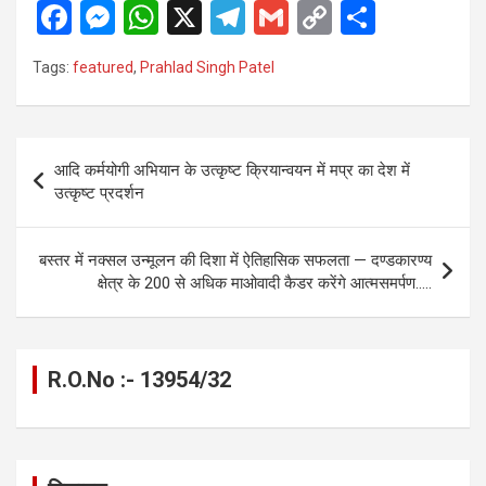
F
M
W
X
T
G
C
S
a
es
h
el
m
o
h
Tags:
featured
,
Prahlad Singh Patel
ce
se
at
e
ail
py
ar
b
n
s
gr
Li
e
o
g
A
a
n
Post
आदि कर्मयोगी अभियान के उत्कृष्ट क्रियान्वयन में मप्र का देश में
o
er
p
m
k
navigation
उत्कृष्ट प्रदर्शन
k
p
बस्तर में नक्सल उन्मूलन की दिशा में ऐतिहासिक सफलता — दण्डकारण्य
क्षेत्र के 200 से अधिक माओवादी कैडर करेंगे आत्मसमर्पण…..
R.O.No :- 13954/32