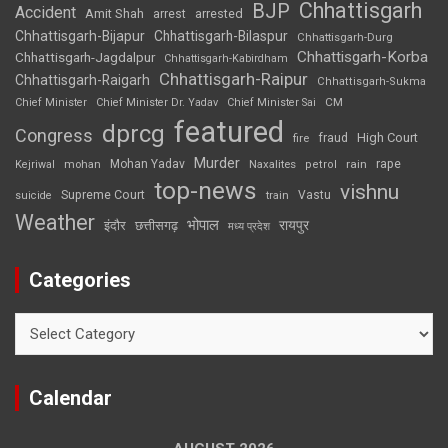
Chhattisgarh
BJP
Accident
Amit Shah
arrested
arrest
Chhattisgarh-Bijapur
Chhattisgarh-Bilaspur
Chhattisgarh-Durg
Chhattisgarh-Korba
Chhattisgarh-Jagdalpur
Chhattisgarh-Kabirdham
Chhattisgarh-Raipur
Chhattisgarh-Raigarh
Chhattisgarh-Sukma
CM
Chief Minister
Chief Minister Dr. Yadav
Chief Minister Sai
featured
dprcg
Congress
High Court
fire
fraud
Murder
rape
Mohan Yadav
Naxalites
rain
Kejriwal
mohan
petrol
top-news
vishnu
Supreme Court
Vastu
suicide
train
Weather
भोपाल
रायपुर
इंदौर
छत्तीसगढ़
मध्य प्रदेश
Categories
Categories
Calendar