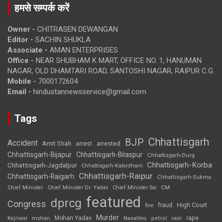
हमसे सम्पर्क करें
Owner -
CHITRASEN DEWANGAN
Editor -
SACHIN SHUKLA
Associate -
AMAN ENTERPRISES
Office -
NEAR SHUBHAM K MART, OFFICE NO. 1, HANUMAN
NAGAR, OLD DHAMTARI ROAD, SANTOSHI NAGAR, RAIPUR C.G.
Mobile -
7000172604
Email -
hindustannewsservice@gmail.com
Tags
Chhattisgarh
BJP
Accident
Amit Shah
arrested
arrest
Chhattisgarh-Bijapur
Chhattisgarh-Bilaspur
Chhattisgarh-Durg
Chhattisgarh-Korba
Chhattisgarh-Jagdalpur
Chhattisgarh-Kabirdham
Chhattisgarh-Raipur
Chhattisgarh-Raigarh
Chhattisgarh-Sukma
CM
Chief Minister
Chief Minister Dr. Yadav
Chief Minister Sai
featured
dprcg
Congress
High Court
fire
fraud
Murder
rape
Mohan Yadav
Naxalites
rain
Kejriwal
mohan
petrol