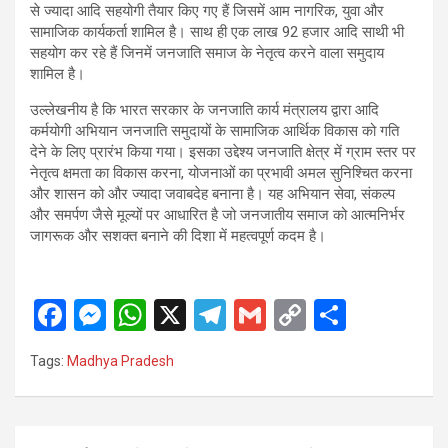
से ज्यादा आदि सहयोगी तैयार किए गए हैं जिसमें आम नागरिक, युवा और
सामाजिक कार्यकर्ता शामिल है। साथ ही एक लाख 92 हजार आदि साथी भी
सहयोग कर रहे हैं जिनमें जनजाति समाज के नेतृत्व करने वाला समुदाय
शामिल है।
उल्लेखनीय है कि भारत सरकार के जनजाति कार्य मंत्रालय द्वारा आदि
कर्मयोगी अभियान जनजाति समुदायों के सामाजिक आर्थिक विकास को गति
देने के लिए प्रारंभ किया गया। इसका उद्देश्य जनजाति क्षेत्र में ग्राम स्तर पर
नेतृत्व क्षमता का विकास करना, योजनाओं का प्रभावी अमल सुनिश्चित करना
और शासन को और ज्यादा जवाबदेह बनाना है। यह अभियान सेवा, संकल्प
और समर्पण जैसे मूल्यों पर आधारित है जो जनजातीय समाज को आत्मनिर्भर
जागरूक और सशक्त बनाने की दिशा में महत्वपूर्ण कदम है।
F
M
W
X
T
G
C
S
a
es
h
el
m
o
h
Tags:
Madhya Pradesh
ce
se
at
e
ail
py
ar
b
n
s
gr
Li
e
o
g
A
a
n
Post