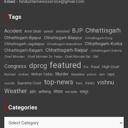
Email -
hindustannewsservice@gmail.com
Tags
Chhattisgarh
BJP
Accident
Amit Shah
arrested
arrest
Chhattisgarh-Bijapur
Chhattisgarh-Bilaspur
Chhattisgarh-Durg
Chhattisgarh-Korba
Chhattisgarh-Jagdalpur
Chhattisgarh-Kabirdham
Chhattisgarh-Raipur
Chhattisgarh-Raigarh
Chhattisgarh-Sukma
CM
Chief Minister
Chief Minister Dr. Yadav
Chief Minister Sai
featured
dprcg
Congress
High Court
fire
fraud
Murder
rape
Mohan Yadav
Naxalites
rain
Kejriwal
mohan
petrol
top-news
vishnu
Supreme Court
Vastu
suicide
train
Weather
भोपाल
रायपुर
इंदौर
छत्तीसगढ़
मध्य प्रदेश
Categories
Categories