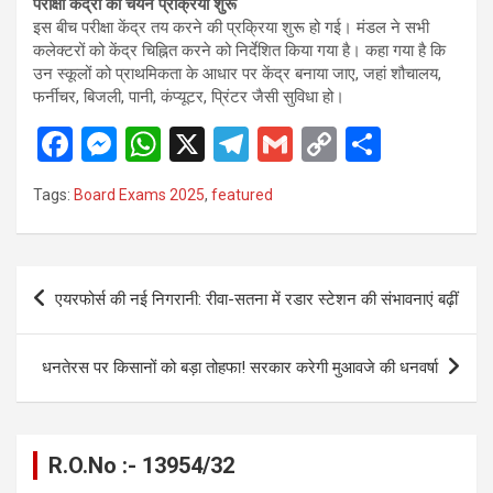
परीक्षा केंद्रों की चयन प्रक्रिया शुरू
इस बीच परीक्षा केंद्र तय करने की प्रक्रिया शुरू हो गई। मंडल ने सभी
कलेक्टरों को केंद्र चिह्नित करने को निर्देशित किया गया है। कहा गया है कि
उन स्कूलों को प्राथमिकता के आधार पर केंद्र बनाया जाए, जहां शौचालय,
फर्नीचर, बिजली, पानी, कंप्यूटर, प्रिंटर जैसी सुविधा हो।
F
M
W
X
T
G
C
S
a
es
h
el
m
o
h
Tags:
Board Exams 2025
,
featured
ce
se
at
e
ail
py
ar
b
n
s
gr
Li
e
o
g
A
a
n
Post
एयरफोर्स की नई निगरानी: रीवा-सतना में रडार स्टेशन की संभावनाएं बढ़ीं
o
er
p
m
k
navigation
k
p
धनतेरस पर किसानों को बड़ा तोहफा! सरकार करेगी मुआवजे की धनवर्षा
R.O.No :- 13954/32