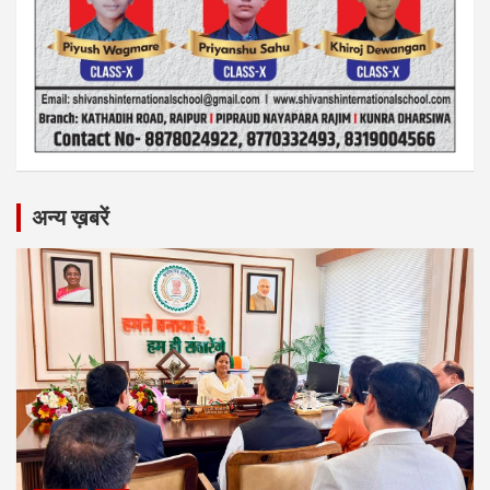
अन्य ख़बरें