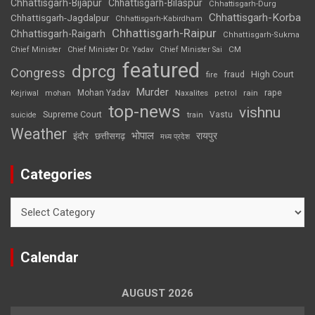
Chhattisgarh-Bijapur
Chhattisgarh-Bilaspur
Chhattisgarh-Durg
Chhattisgarh-Korba
Chhattisgarh-Jagdalpur
Chhattisgarh-Kabirdham
Chhattisgarh-Raipur
Chhattisgarh-Raigarh
Chhattisgarh-Sukma
CM
Chief Minister
Chief Minister Dr. Yadav
Chief Minister Sai
featured
dprcg
Congress
High Court
fire
fraud
Murder
rape
Mohan Yadav
Naxalites
rain
Kejriwal
mohan
petrol
top-news
vishnu
Supreme Court
Vastu
suicide
train
Weather
भोपाल
रायपुर
इंदौर
छत्तीसगढ़
मध्य प्रदेश
Categories
Categories
Calendar
AUGUST 2026