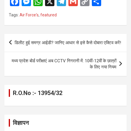
F
M
W
X
T
G
C
S
a
es
h
el
m
o
h
Tags:
Air Force's
,
featured
ce
se
at
e
ail
py
ar
b
n
s
gr
Li
e
o
g
A
a
n
Post
डिलीट हुई समग्र आईडी? जानिए आधार से इसे कैसे दोबारा एक्टिव करें!
o
er
p
m
k
navigation
k
p
मध्य प्रदेश बोर्ड परीक्षाएं अब CCTV निगरानी में: 10वीं-12वीं के छात्रों
के लिए नया नियम
R.O.No :- 13954/32
विज्ञापन