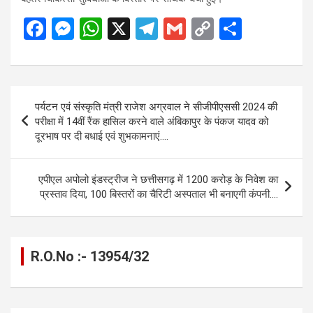
F
M
W
X
T
G
C
S
a
es
h
el
m
o
h
ce
se
at
e
ail
py
ar
b
n
s
gr
Li
e
Post
पर्यटन एवं संस्कृति मंत्री राजेश अग्रवाल ने सीजीपीएससी 2024 की
o
g
A
a
n
navigation
परीक्षा में 14वीं रैंक हासिल करने वाले अंबिकापुर के पंकज यादव को
o
er
p
m
k
दूरभाष पर दी बधाई एवं शुभकामनाएं….
k
p
एपीएल अपोलो इंडस्ट्रीज ने छत्तीसगढ़ में 1200 करोड़ के निवेश का
प्रस्ताव दिया, 100 बिस्तरों का चैरिटी अस्पताल भी बनाएगी कंपनी….
R.O.No :- 13954/32