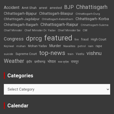
Chhattisgarh
BJP
Accident
Amit Shah
arrested
arrest
Chhattisgarh-Bijapur
Chhattisgarh-Bilaspur
Chhattisgarh-Durg
Chhattisgarh-Korba
Chhattisgarh-Jagdalpur
Chhattisgarh-Kabirdham
Chhattisgarh-Raipur
Chhattisgarh-Raigarh
Chhattisgarh-Sukma
CM
Chief Minister
Chief Minister Dr. Yadav
Chief Minister Sai
featured
dprcg
Congress
High Court
fire
fraud
Murder
rape
Mohan Yadav
Naxalites
rain
Kejriwal
mohan
petrol
top-news
vishnu
Supreme Court
Vastu
suicide
train
Weather
भोपाल
रायपुर
इंदौर
छत्तीसगढ़
मध्य प्रदेश
Categories
Categories
Calendar