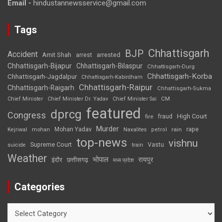
Email -
hindustannewsservice@gmail.com
Tags
Chhattisgarh
BJP
Accident
Amit Shah
arrested
arrest
Chhattisgarh-Bijapur
Chhattisgarh-Bilaspur
Chhattisgarh-Durg
Chhattisgarh-Korba
Chhattisgarh-Jagdalpur
Chhattisgarh-Kabirdham
Chhattisgarh-Raipur
Chhattisgarh-Raigarh
Chhattisgarh-Sukma
CM
Chief Minister
Chief Minister Dr. Yadav
Chief Minister Sai
featured
dprcg
Congress
High Court
fire
fraud
Murder
rape
Mohan Yadav
Naxalites
rain
Kejriwal
mohan
petrol
top-news
vishnu
Supreme Court
Vastu
suicide
train
Weather
भोपाल
रायपुर
इंदौर
छत्तीसगढ़
मध्य प्रदेश
Categories
Categories