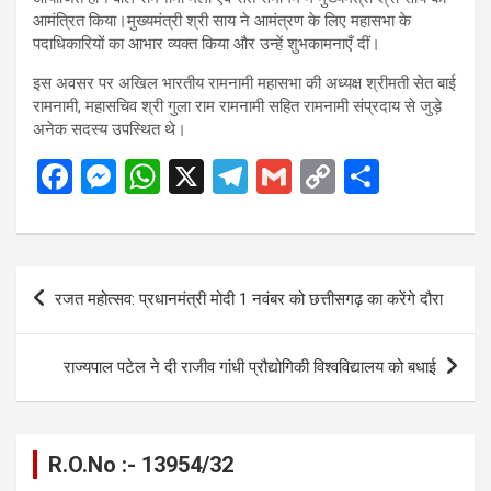
आमंत्रित किया।मुख्यमंत्री श्री साय ने आमंत्रण के लिए महासभा के
पदाधिकारियों का आभार व्यक्त किया और उन्हें शुभकामनाएँ दीं।
इस अवसर पर अखिल भारतीय रामनामी महासभा की अध्यक्ष श्रीमती सेत बाई
रामनामी, महासचिव श्री गुला राम रामनामी सहित रामनामी संप्रदाय से जुड़े
अनेक सदस्य उपस्थित थे।
F
M
W
X
T
G
C
S
a
es
h
el
m
o
h
ce
se
at
e
ail
py
ar
b
n
s
gr
Li
e
Post
रजत महोत्सव: प्रधानमंत्री मोदी 1 नवंबर को छत्तीसगढ़ का करेंगे दौरा
o
g
A
a
n
navigation
o
er
p
m
k
राज्यपाल पटेल ने दी राजीव गांधी प्रौद्योगिकी विश्वविद्यालय को बधाई
k
p
R.O.No :- 13954/32