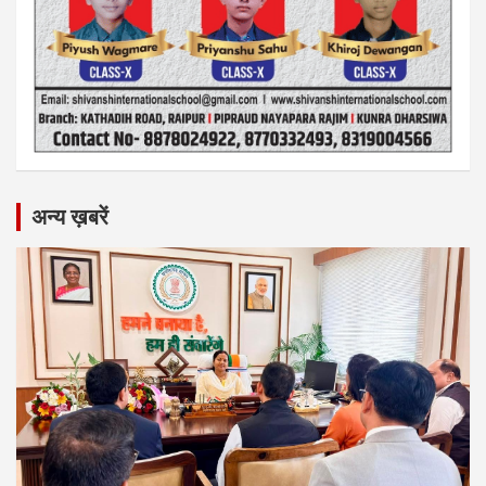
अन्य ख़बरें