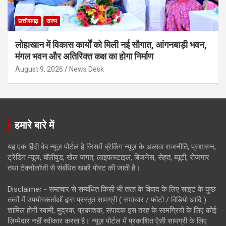
छत्तीसगढ़
राज्य
लोहाखान में विकास कार्यों को मिली नई सौगात, आंगनबाड़ी भवन,
मंगल भवन और अतिरिक्त कक्ष का होगा निर्माण
August 9, 2026
News Desk
हमारे बारे में
यह एक हिंदी वेब न्यूज़ पोर्टल है जिसमें ब्रेकिंग न्यूज़ के अलावा राजनीति, प्रशासन,
ट्रेंडिंग न्यूज, बॉलीवुड, खेल जगत, लाइफस्टाइल, बिजनेस, सेहत, ब्यूटी, रोजगार
तथा टेक्नोलॉजी से संबंधित खबरें पोस्ट की जाती है।
Disclaimer - समाचार से सम्बंधित किसी भी तरह के विवाद के लिए साइट के कुछ
तत्वों में उपयोगकर्ताओं द्वारा प्रस्तुत सामग्री ( समाचार / फोटो / विडियो आदि )
शामिल होगी स्वामी, मुद्रक, प्रकाशक, संपादक इस तरह के सामग्रियों के लिए कोई
ज़िम्मेदार नहीं स्वीकार करता है। न्यूज़ पोर्टल में प्रकाशित ऐसी सामग्री के लिए