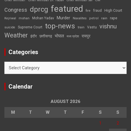
Chief Minister
Chief Minister Dr. Yadav
Chief Minister Sai
featured
dprcg
Congress
High Court
fire
fraud
Murder
rape
Mohan Yadav
Naxalites
rain
Kejriwal
mohan
petrol
top-news
vishnu
Supreme Court
Vastu
suicide
train
Weather
भोपाल
रायपुर
इंदौर
छत्तीसगढ़
मध्य प्रदेश
Categories
Categories
Calendar
AUGUST 2026
M
T
W
T
F
S
S
1
2