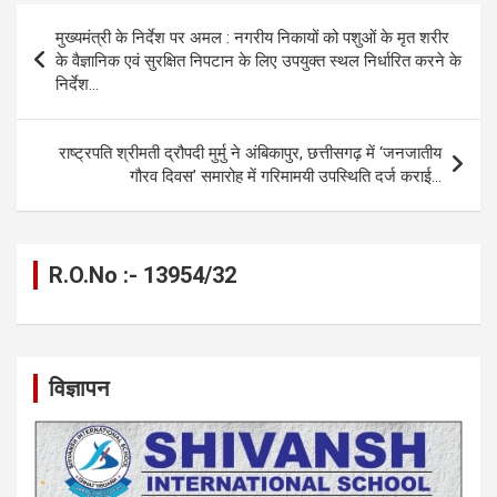
b
n
s
gr
Li
e
Post
मुख्यमंत्री के निर्देश पर अमल : नगरीय निकायों को पशुओं के मृत शरीर
o
g
A
a
n
navigation
के वैज्ञानिक एवं सुरक्षित निपटान के लिए उपयुक्त स्थल निर्धारित करने के
o
er
p
m
k
निर्देश…
k
p
राष्ट्रपति श्रीमती द्रौपदी मुर्मु ने अंबिकापुर, छत्तीसगढ़ में ‘जनजातीय
गौरव दिवस’ समारोह में गरिमामयी उपस्थिति दर्ज कराई…
R.O.No :- 13954/32
विज्ञापन