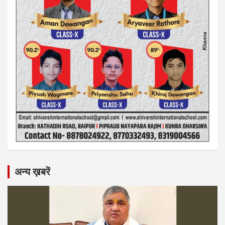
अन्य ख़बरें