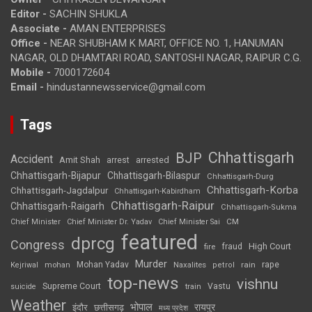
Editor -
SACHIN SHUKLA
Associate -
AMAN ENTERPRISES
Office -
NEAR SHUBHAM K MART, OFFICE NO. 1, HANUMAN
NAGAR, OLD DHAMTARI ROAD, SANTOSHI NAGAR, RAIPUR C.G.
Mobile -
7000172604
Email -
hindustannewsservice@gmail.com
Tags
Chhattisgarh
BJP
Accident
Amit Shah
arrested
arrest
Chhattisgarh-Bijapur
Chhattisgarh-Bilaspur
Chhattisgarh-Durg
Chhattisgarh-Korba
Chhattisgarh-Jagdalpur
Chhattisgarh-Kabirdham
Chhattisgarh-Raipur
Chhattisgarh-Raigarh
Chhattisgarh-Sukma
CM
Chief Minister
Chief Minister Dr. Yadav
Chief Minister Sai
featured
dprcg
Congress
High Court
fire
fraud
Murder
rape
Mohan Yadav
Naxalites
rain
Kejriwal
mohan
petrol
top-news
vishnu
Supreme Court
Vastu
suicide
train
Weather
भोपाल
रायपुर
इंदौर
छत्तीसगढ़
मध्य प्रदेश