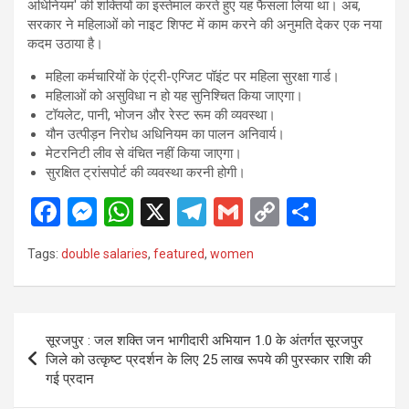
अधिनियम' की शक्तियों का इस्तेमाल करते हुए यह फैसला लिया था। अब,
सरकार ने महिलाओं को नाइट शिफ्ट में काम करने की अनुमति देकर एक नया
कदम उठाया है।
महिला कर्मचारियों के एंट्री-एग्जिट पॉइंट पर महिला सुरक्षा गार्ड।
महिलाओं को असुविधा न हो यह सुनिश्चित किया जाएगा।
टॉयलेट, पानी, भोजन और रेस्ट रूम की व्यवस्था।
यौन उत्पीड़न निरोध अधिनियम का पालन अनिवार्य।
मेटरनिटी लीव से वंचित नहीं किया जाएगा।
सुरक्षित ट्रांसपोर्ट की व्यवस्था करनी होगी।
F
M
W
X
T
G
C
S
a
es
h
el
m
o
h
Tags:
double salaries
,
featured
,
women
ce
se
at
e
ail
py
ar
b
n
s
gr
Li
e
o
g
A
a
n
Post
सूरजपुर : जल शक्ति जन भागीदारी अभियान 1.0 के अंतर्गत सूरजपुर
o
er
p
m
k
navigation
जिले को उत्कृष्ट प्रदर्शन के लिए 25 लाख रूपये की पुरस्कार राशि की
k
p
गई प्रदान