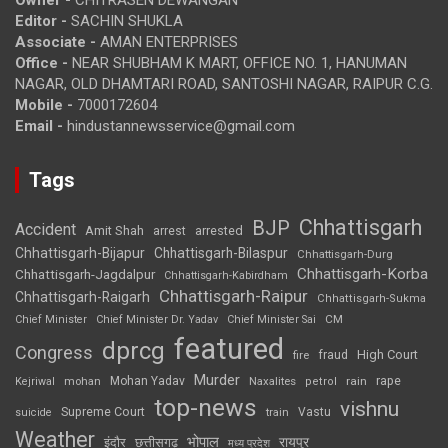
Editor -
SACHIN SHUKLA
Associate -
AMAN ENTERPRISES
Office -
NEAR SHUBHAM K MART, OFFICE NO. 1, HANUMAN
NAGAR, OLD DHAMTARI ROAD, SANTOSHI NAGAR, RAIPUR C.G.
Mobile -
7000172604
Email -
hindustannewsservice@gmail.com
Tags
Chhattisgarh
BJP
Accident
Amit Shah
arrested
arrest
Chhattisgarh-Bijapur
Chhattisgarh-Bilaspur
Chhattisgarh-Durg
Chhattisgarh-Korba
Chhattisgarh-Jagdalpur
Chhattisgarh-Kabirdham
Chhattisgarh-Raipur
Chhattisgarh-Raigarh
Chhattisgarh-Sukma
CM
Chief Minister
Chief Minister Dr. Yadav
Chief Minister Sai
featured
dprcg
Congress
High Court
fire
fraud
Murder
rape
Mohan Yadav
Naxalites
rain
Kejriwal
mohan
petrol
top-news
vishnu
Supreme Court
Vastu
suicide
train
Weather
भोपाल
रायपुर
इंदौर
छत्तीसगढ़
मध्य प्रदेश