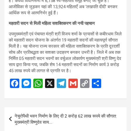
है। कवर्धा विधानसभा में 6,158 स्व-सहायता समूह बनाए जा चुके हैं।
आजीविका से जुड़कर यहां की 13,924 महिलाएँ अब ‘लखपति दीदी’ बनकर
आर्थिक रूप से आत्मनिर्भर हुई हैं।
महतारी सदन से मिली महिला सशक्तिकरण की नयी पहचान
उपमुख्यमंत्री एवं पंचायत मंत्री श्री विजय शर्मा के प्रयासों से कबीरधाम जिले
को महतारी सदन योजना के अंतर्गत 19 महतारी सदनों की महत्वपूर्ण सौगात
मिली है। यह योजना राज्य सरकार की महिला सशक्तिकरण के प्रति दूरदर्शी
सोच और प्रतिबद्धता का सशक्त उदाहरण बनकर उभरी है। जिले में अब तक
निर्मित 05 महतारी सदन भवनों का वर्चुअल लोकार्पण मुख्यमंत्री श्री विष्णु देव
साय द्वारा किया गया, जबकि शेष 14 महतारी सदनों का निर्माण कार्य 3 करोड़
45 लाख रुपये की लागत से प्रगति पर है।
F
M
W
X
T
G
C
S
a
es
h
el
m
o
h
ce
se
at
e
ail
py
ar
b
n
s
gr
Li
e
Post
नेचुरोपैथी भवन निर्माण के लिए दी 2 करोड़ 62 लाख रूपये की सौगात:
o
g
A
a
n
navigation
मुख्यमंत्री विष्णुदेव साय….
o
er
p
m
k