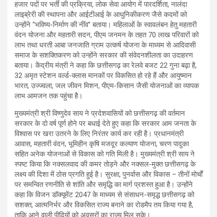
हजार पदों पर भर्ती की प्रक्रिया, लोक सेवा आयोग में पारदर्शिता, नालंदा
लाइब्रेरी की स्थापना और आईटीआई के आधुनिकीकरण जैसे कदमों को
उन्होंने “भविष्य-निर्माण की नींव” बताया। महिलाओं के स्वावलंबन हेतु महतारी
वंदन योजना और महतारी सदन, पीएम जनमन के तहत 70 लाख परिवारों को
लाभ तथा धरती आबा जनजाति ग्राम उत्कर्ष योजना के माध्यम से आदिवासी
समाज के सशक्तिकरण को उन्होंने सरकार की संवेदनशीलता का उदाहरण
बताया। केंद्रीय मंत्री ने कहा कि छत्तीसगढ़ का रेलवे बजट 22 गुना बढ़ा है,
32 अमृत स्टेशन वर्ल्ड-क्लास मानकों पर विकसित हो रहे हैं और आयुष्मान
भारत, उज्ज्वला, जल जीवन मिशन, पीएम-किसान जैसी योजनाओं का व्यापक
लाभ आमजन तक पहुंचा है।
मुख्यमंत्री श्री विष्णुदेव साय ने प्रदेशवासियों को छत्तीसगढ़ की वर्तमान
सरकार के दो वर्ष पूर्ण होने पर बधाई देते हुए कहा कि सरकार आम जनता के
विश्वास पर खरा उतरने के लिए निरंतर कार्य कर रही है। प्रधानमंत्री
आवास, महतारी वंदन, भूमिहीन कृषि मजदूर कल्याण योजना, चरण पादुका
सहित अनेक योजनाओं से विकास को गति मिली है। मुख्यमंत्री श्री साय ने
स्पष्ट किया कि नक्सलवाद की कमर तोड़ने और नक्सल-मुक्त छत्तीसगढ़ के
लक्ष्य की दिशा में ठोस प्रगति हुई है। सुरक्षा, पुनर्वास और विकास – तीनों मोर्चों
पर समन्वित रणनीति से शांति और समृद्धि का मार्ग प्रशस्त हुआ है। उन्होंने
कहा कि विजन डॉक्यूमेंट 2047 के माध्यम से संसाधन-समृद्ध छत्तीसगढ़ को
सशक्त, आत्मनिर्भर और विकसित राज्य बनाने का रोडमैप तय किया गया है,
ताकि आने वाली पीढ़ियों को अवसरों का राज्य मिल सके।