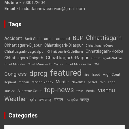
Mobile -
7000172604
Email -
hindustannewsservice@gmail.com
Tags
Chhattisgarh
BJP
Accident
Amit Shah
arrested
arrest
Chhattisgarh-Bijapur
Chhattisgarh-Bilaspur
Chhattisgarh-Durg
Chhattisgarh-Korba
Chhattisgarh-Jagdalpur
Chhattisgarh-Kabirdham
Chhattisgarh-Raipur
Chhattisgarh-Raigarh
Chhattisgarh-Sukma
CM
Chief Minister
Chief Minister Dr. Yadav
Chief Minister Sai
featured
dprcg
Congress
High Court
fire
fraud
Murder
rape
Mohan Yadav
Naxalites
rain
Kejriwal
mohan
petrol
top-news
vishnu
Supreme Court
Vastu
suicide
train
Weather
भोपाल
रायपुर
इंदौर
छत्तीसगढ़
मध्य प्रदेश
Categories
Categories