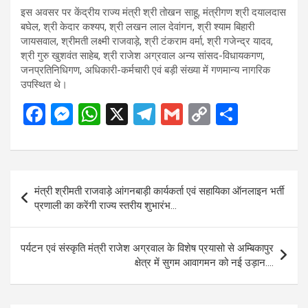
इस अवसर पर केंद्रीय राज्य मंत्री श्री तोखन साहू, मंत्रीगण श्री दयालदास
बघेल, श्री केदार कश्यप, श्री लखन लाल देवांगन, श्री श्याम बिहारी
जायसवाल, श्रीमती लक्ष्मी राजवाड़े, श्री टंकराम वर्मा, श्री गजेन्द्र यादव,
श्री गुरु खुशवंत साहेब, श्री राजेश अग्रवाल अन्य सांसद-विधायकगण,
जनप्रतिनिधिगण, अधिकारी-कर्मचारी एवं बड़ी संख्या में गणमान्य नागरिक
उपस्थित थे।
F
M
W
X
T
G
C
S
a
es
h
el
m
o
h
ce
se
at
e
ail
py
ar
b
n
s
gr
Li
e
Post
मंत्री श्रीमती राजवाड़े आंगनबाड़ी कार्यकर्ता एवं सहायिका ऑनलाइन भर्ती
o
g
A
a
n
navigation
प्रणाली का करेंगी राज्य स्तरीय शुभारंभ…
o
er
p
m
k
k
p
पर्यटन एवं संस्कृति मंत्री राजेश अग्रवाल के विशेष प्रयासो से अम्बिकापुर
क्षेत्र में सुगम आवागमन को नई उड़ान….