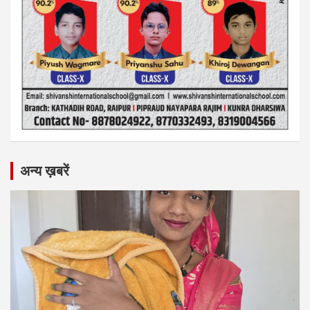
अन्य ख़बरें