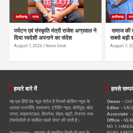
छत्तीसगढ़
राज्य
छत्तीसगढ़
राज
पर्यटन एवं संस्कृति मंत्री राजेश अग्रवाल ने
समाज की ए
दिया स्वदेशी अपनाने का संदेश
सबसे बड़ी श
August 7, 2026
News Desk
August 7, 2
हमारे बारे में
हमसे सम्पर्
यह एक हिंदी वेब न्यूज़ पोर्टल है जिसमें ब्रेकिंग न्यूज़ के
Owner -
CHI
अलावा राजनीति, प्रशासन, ट्रेंडिंग न्यूज, बॉलीवुड, खेल
Editor -
SACH
जगत, लाइफस्टाइल, बिजनेस, सेहत, ब्यूटी, रोजगार तथा
Associate -
टेक्नोलॉजी से संबंधित खबरें पोस्ट की जाती है।
Office -
NEAR
NO. 1, HAN
Disclaimer - समाचार से सम्बंधित किसी भी तरह के
ROAD, SANTO