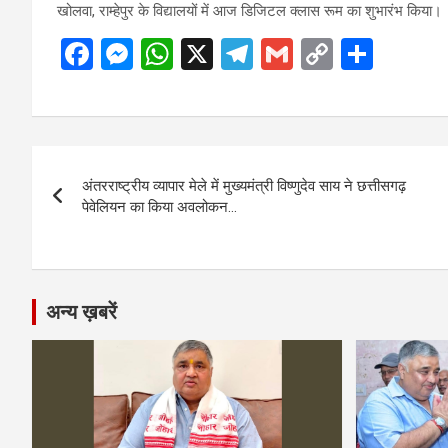
खोलवा, राम्हेपुर के विद्यालयों में आज डिजिटल क्लास रूम का शुभारंभ किया।
F
M
W
X
T
G
C
S
a
es
h
el
m
o
h
ce
se
at
e
ail
py
ar
b
n
s
gr
Li
e
Post
o
g
A
a
n
अंतरराष्ट्रीय व्यापार मेले में मुख्यमंत्री विष्णुदेव साय ने छत्तीसगढ़
navigation
o
er
p
m
k
पेवेलियन का किया अवलोकन…
k
p
अन्य ख़बरें