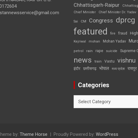
Chhattisgarh-Raipur
0172604
Chhattis
ustannewsservice@gmail.com
Chief Minister
Chief Minister Dr. Yadav
dprcg
Congress
CM
Sai
featured
High
fire
fraud
Mur
Mohan Yadav
Kejriwal
mohan
rape
Supreme 
rain
petrol
suicide
news
vishnu
Vastu
train
भोपाल
रायपुर
इंदौर
छत्तीसगढ़
मध्य प्रदेश
Categories
Categories
heme by:
Theme Horse
Proudly Powered by:
WordPress