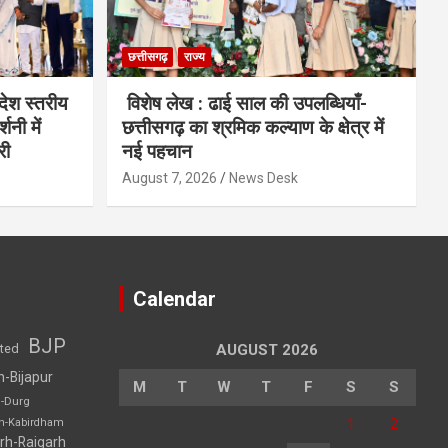
छत्तीसगढ़
राज्य
देश स्तरीय
विशेष लेख : ढाई साल की उपलब्धियाँ-
शनी में
छत्तीसगढ़ का श्रमिक कल्याण के क्षेत्र में
री
नई पहचान
August 7, 2026
News Desk
Calendar
BJP
sted
AUGUST 2026
h-Bijapur
M
T
W
T
F
S
S
h-Durg
1
2
rh-Kabirdham
rh-Raigarh