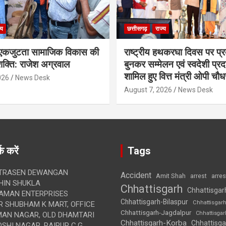
्य
छत्तीसगढ़
राज्य
कजुटता सामाजिक विकास की
राष्ट्रीय हथकरघा दिवस पर प्र
क्ति: राजेश अग्रवाल
बुनकर सम्मेलन एवं स्वदेशी प्रदर्
शामिल हुए वित्त मंत्री ओपी चौध
026
News Desk
August 7, 2026
News Desk
क करें
Tags
TRASEN DEWANGAN
Accident
Amit Shah
arre
arrest
IN SHUKLA
Chhattisgarh
Chhattisgar
AMAN ENTERPRISES
Chhattisgarh-Bilaspur
Chhattisgar
 SHUBHAM K MART, OFFICE
Chhattisgarh-Jagdalpur
Chhattisga
UMAN NAGAR, OLD DHAMTARI
Chhattisgarh-Korba
Chhattisga
SHI NAGAR, RAIPUR C.G.