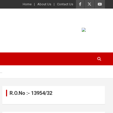
Home
About Us
Contact Us
..
R.O.No :- 13954/32