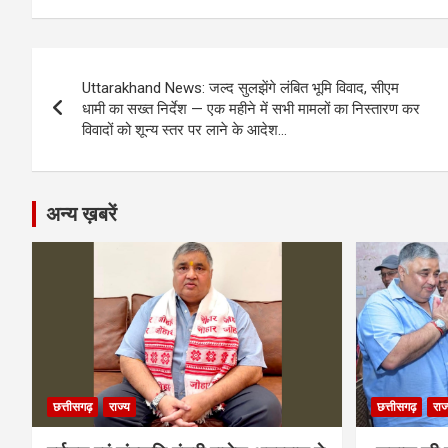
ce
se
at
e
ail
py
ar
b
n
s
gr
Li
e
Post
o
g
A
a
n
Uttarakhand News: जल्द सुलझेंगे लंबित भूमि विवाद, सीएम
navigation
o
er
p
m
k
धामी का सख्त निर्देश — एक महीने में सभी मामलों का निस्तारण कर
विवादों को शून्य स्तर पर लाने के आदेश…
k
p
अन्य ख़बरें
छत्तीसगढ़
राज्य
छत्तीसगढ़
राज