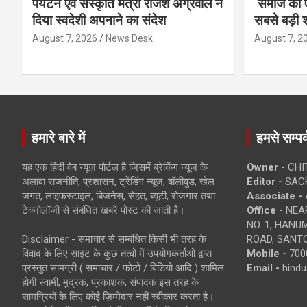
पर्यटन एवं संस्कृति मंत्री राजेश अग्रवाल ने
समाज की ए
दिया स्वदेशी अपनाने का संदेश
सबसे बड़ी श
August 7, 2026
News Desk
August 7, 2
हमारे बारे में
हमसे सम्पर्
यह एक हिंदी वेब न्यूज़ पोर्टल है जिसमें ब्रेकिंग न्यूज़ के
Owner -
CHI
अलावा राजनीति, प्रशासन, ट्रेंडिंग न्यूज, बॉलीवुड, खेल
Editor -
SACH
जगत, लाइफस्टाइल, बिजनेस, सेहत, ब्यूटी, रोजगार तथा
Associate -
टेक्नोलॉजी से संबंधित खबरें पोस्ट की जाती है।
Office -
NEAR
NO. 1, HAN
Disclaimer - समाचार से सम्बंधित किसी भी तरह के
ROAD, SANTO
विवाद के लिए साइट के कुछ तत्वों में उपयोगकर्ताओं द्वारा
Mobile -
700
प्रस्तुत सामग्री ( समाचार / फोटो / विडियो आदि ) शामिल
Email -
hind
होगी स्वामी, मुद्रक, प्रकाशक, संपादक इस तरह के
सामग्रियों के लिए कोई ज़िम्मेदार नहीं स्वीकार करता है।