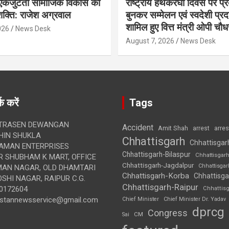
कजुटता सामाजिक विकास की
राष्ट्रीय हथकरघा दिवस पर प्र
क्ति: राजेश अग्रवाल
बुनकर सम्मेलन एवं स्वदेशी प्रदर्
शामिल हुए वित्त मंत्री ओपी चौध
026
News Desk
August 7, 2026
News Desk
क करें
Tags
TRASEN DEWANGAN
Accident
Amit Shah
arre
arrest
IN SHUKLA
Chhattisgarh
Chhattisgar
AMAN ENTERPRISES
Chhattisgarh-Bilaspur
Chhattisgar
 SHUBHAM K MART, OFFICE
Chhattisgarh-Jagdalpur
Chhattisga
UMAN NAGAR, OLD DHAMTARI
Chhattisgarh-Korba
Chhattisga
SHI NAGAR, RAIPUR C.G.
Chhattisgarh-Raipur
0172604
Chhattis
ustannewsservice@gmail.com
Chief Minister
Chief Minister Dr. Yadav
dprcg
Congress
CM
Sai