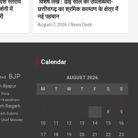
देश स्तरीय
विशेष लेख : ढाई साल की उपलब्धियाँ-
शनी में
छत्तीसगढ़ का श्रमिक कल्याण के क्षेत्र में
री
नई पहचान
August 7, 2026
News Desk
Calendar
BJP
sted
AUGUST 2026
h-Bijapur
M
T
W
T
F
S
S
h-Durg
1
2
rh-Kabirdham
rh-Raigarh
3
4
5
6
7
8
9
garh-Sukma
Chief Minister
10
11
12
13
14
15
16
17
18
19
20
21
22
23