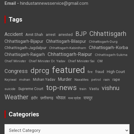
Email -
hindustannewsservice@gmail.com
Tags
Chhattisgarh
BJP
Accident
Amit Shah
arrested
arrest
Chhattisgarh-Bijapur
Chhattisgarh-Bilaspur
Chhattisgarh-Durg
Chhattisgarh-Korba
Chhattisgarh-Jagdalpur
Chhattisgarh-Kabirdham
Chhattisgarh-Raipur
Chhattisgarh-Raigarh
Chhattisgarh-Sukma
CM
Chief Minister
Chief Minister Dr. Yadav
Chief Minister Sai
featured
dprcg
Congress
High Court
fire
fraud
Murder
rape
Mohan Yadav
Naxalites
rain
Kejriwal
mohan
petrol
top-news
vishnu
Supreme Court
Vastu
suicide
train
Weather
भोपाल
रायपुर
इंदौर
छत्तीसगढ़
मध्य प्रदेश
Categories
Categories