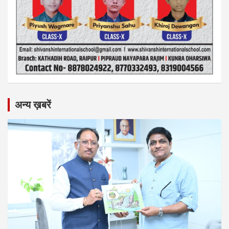
अन्य ख़बरें