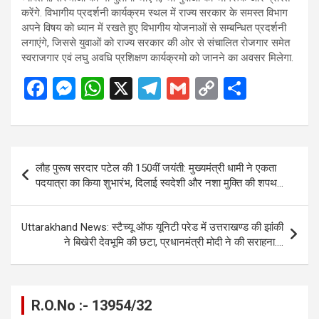
करेंगे. विभागीय प्रदर्शनी कार्यक्रम स्थल में राज्य सरकार के समस्त विभाग
अपने विषय को ध्यान में रखते हुए विभागीय योजनाओं से सम्बन्धित प्रदर्शनी
लगाएंगे, जिससे युवाओं को राज्य सरकार की ओर से संचालित रोजगार समेत
स्वराजगार एवं लघु अवधि प्रशिक्षण कार्यक्रमो को जानने का अवसर मिलेगा.
F
M
W
X
T
G
C
S
a
es
h
el
m
o
h
ce
se
at
e
ail
py
ar
b
n
s
gr
Li
e
Post
लौह पुरूष सरदार पटेल की 150वीं जयंती: मुख्यमंत्री धामी ने एकता
o
g
A
a
n
navigation
पदयात्रा का किया शुभारंभ, दिलाई स्वदेशी और नशा मुक्ति की शपथ…
o
er
p
m
k
k
p
Uttarakhand News: स्टैच्यू ऑफ यूनिटी परेड में उत्तराखण्ड की झांकी
ने बिखेरी देवभूमि की छटा, प्रधानमंत्री मोदी ने की सराहना….
R.O.No :- 13954/32