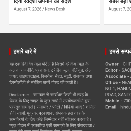
दिया स्वदेशी अपनाने का संदेश
सबसे बड़ी श
August 7, 2026
News Desk
August 7, 2
हमारे बारे में
हमसे सम्पर्
यह एक हिंदी वेब न्यूज़ पोर्टल है जिसमें ब्रेकिंग न्यूज़ के
Owner -
CHI
अलावा राजनीति, प्रशासन, ट्रेंडिंग न्यूज, बॉलीवुड, खेल
Editor -
SACH
जगत, लाइफस्टाइल, बिजनेस, सेहत, ब्यूटी, रोजगार तथा
Associate -
टेक्नोलॉजी से संबंधित खबरें पोस्ट की जाती है।
Office -
NEAR
NO. 1, HAN
Disclaimer - समाचार से सम्बंधित किसी भी तरह के
ROAD, SANTO
विवाद के लिए साइट के कुछ तत्वों में उपयोगकर्ताओं द्वारा
Mobile -
700
प्रस्तुत सामग्री ( समाचार / फोटो / विडियो आदि ) शामिल
Email -
hind
होगी स्वामी, मुद्रक, प्रकाशक, संपादक इस तरह के
सामग्रियों के लिए कोई ज़िम्मेदार नहीं स्वीकार करता है।
न्यूज़ पोर्टल में प्रकाशित ऐसी सामग्री के लिए संवाददाता /