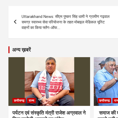
b
n
s
gr
Li
e
Post
o
g
A
a
n
Uttarakhand News: सीएम पुष्कर सिंह धामी ने ग्रामीण गढ़वाल
navigation
o
er
p
m
k
समग्र स्वास्थ्य सेवा परियोजना के तहत मोबाइल मेडिकल यूनिट
वाहनों का किया फ्लैग-ऑफ….
k
p
अन्य ख़बरें
छत्तीसगढ़
राज्य
छत्तीसगढ़
राज
पर्यटन एवं संस्कृति मंत्री राजेश अग्रवाल ने
समाज की ए