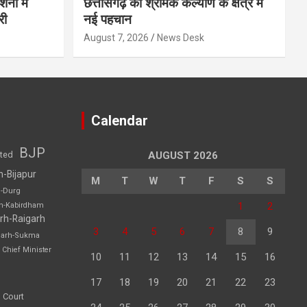
शनी में
छत्तीसगढ़ का श्रमिक कल्याण के क्षेत्र में
री
नई पहचान
August 7, 2026
News Desk
Calendar
BJP
sted
AUGUST 2026
h-Bijapur
M
T
W
T
F
S
S
h-Durg
1
2
rh-Kabirdham
rh-Raigarh
3
4
5
6
7
8
9
garh-Sukma
Chief Minister
10
11
12
13
14
15
16
17
18
19
20
21
22
23
 Court