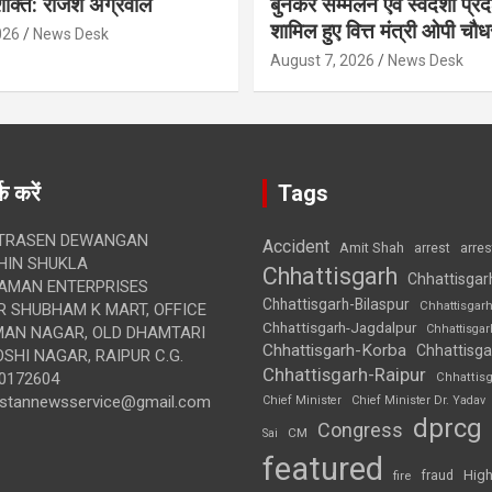
क्ति: राजेश अग्रवाल
बुनकर सम्मेलन एवं स्वदेशी प्रदर्
शामिल हुए वित्त मंत्री ओपी चौध
026
News Desk
August 7, 2026
News Desk
क करें
Tags
TRASEN DEWANGAN
Accident
Amit Shah
arre
arrest
IN SHUKLA
Chhattisgarh
Chhattisgar
AMAN ENTERPRISES
Chhattisgarh-Bilaspur
Chhattisgar
 SHUBHAM K MART, OFFICE
Chhattisgarh-Jagdalpur
Chhattisga
UMAN NAGAR, OLD DHAMTARI
Chhattisgarh-Korba
Chhattisga
SHI NAGAR, RAIPUR C.G.
Chhattisgarh-Raipur
0172604
Chhattis
ustannewsservice@gmail.com
Chief Minister
Chief Minister Dr. Yadav
dprcg
Congress
CM
Sai
featured
High
fire
fraud