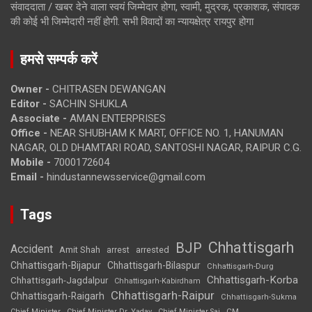
संवाददाता / खबर देने वाला स्वयं जिम्मेदार होगा, स्वामी, मुद्रक, प्रकाशक, संपादक
की कोई भी जिम्मेदारी नहीं होगी. सभी विवादों का न्यायक्षेत्र रायपुर होगा
हमसे सम्पर्क करें
Owner -
CHITRASEN DEWANGAN
Editor -
SACHIN SHUKLA
Associate -
AMAN ENTERPRISES
Office -
NEAR SHUBHAM K MART, OFFICE NO. 1, HANUMAN
NAGAR, OLD DHAMTARI ROAD, SANTOSHI NAGAR, RAIPUR C.G.
Mobile -
7000172604
Email -
hindustannewsservice@gmail.com
Tags
Chhattisgarh
BJP
Accident
Amit Shah
arrested
arrest
Chhattisgarh-Bijapur
Chhattisgarh-Bilaspur
Chhattisgarh-Durg
Chhattisgarh-Korba
Chhattisgarh-Jagdalpur
Chhattisgarh-Kabirdham
Chhattisgarh-Raipur
Chhattisgarh-Raigarh
Chhattisgarh-Sukma
CM
Chief Minister
Chief Minister Dr. Yadav
Chief Minister Sai