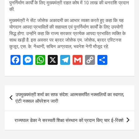
पुनर्निर्माण कार्यों के लिए मुख्यमंत्री राहत कोष में 10 लाख की धनराशि प्रदान
की.
मुख्यमंत्री ने सेंट जोसेफ अकादमी का आभार व्यक्त करते हुए कहा कि यह
योगदान आपदा प्रभावितों की सहायता एवं पुनर्निर्माण कार्यों के लिए उपयोगी
सिद्ध होगा. उन्होंने कहा कि राज्य सरकार प्रत्येक आपदा प्रभावित व्यक्ति के
साथ खड़ी है. इस अवसर पर ब्रदर जोसेफ एम. जोसेफ, ब्रदर एस्टिनस
कुजूर, एस. के. नैथानी, सचिन अग्रवाल, भवनेश नेगी मौजूद रहे.
F
M
W
X
T
G
C
S
a
es
h
el
m
o
h
ce
se
at
e
ail
py
ar
b
n
s
gr
Li
e
Post
उपमुख्यमंत्री शर्मा का साफ संदेश: आत्मसमर्पित नक्सलियों का स्वागत,
o
g
A
a
n
navigation
एंटी नक्सल ऑपरेशन जारी
o
er
p
m
k
k
p
राज्यपाल डेका ने सरस्वती शिक्षा संस्थान को प्रदान किए चार ई-रिक्शे