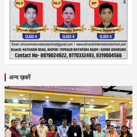
अन्य ख़बरें