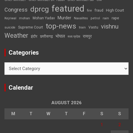
featured
dprcg
Congress
High Court
fire
fraud
Murder
rape
Mohan Yadav
Naxalites
rain
Kejriwal
mohan
petrol
top-news
vishnu
Supreme Court
Vastu
suicide
train
Weather
भोपाल
रायपुर
इंदौर
छत्तीसगढ़
मध्य प्रदेश
Categories
Categories
Calendar
AUGUST 2026
M
T
W
T
F
S
S
1
2