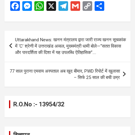
F
M
W
X
T
G
C
S
a
es
h
el
m
o
h
ce
se
at
e
ail
py
ar
b
n
s
gr
Li
e
Post
Uttarakhand News: खनन मंत्रालय द्वारा जारी राज्य खनन सूचकांक
o
g
A
a
n
navigation
में ‘C’ श्रेणी में उत्तराखंड अव्वल, मुख्यमंत्री धामी बोले—“सतत विकास
o
er
p
m
k
और पारदर्शिता की दिशा में यह उपलब्धि ऐतिहासिक”….
k
p
77 साल पुराना एमवाय अस्पताल अब खुद बीमार, PWD रिपोर्ट में खुलासा
– सिर्फ 25 साल की बची उम्र
R.O.No :- 13954/32
विज्ञापन