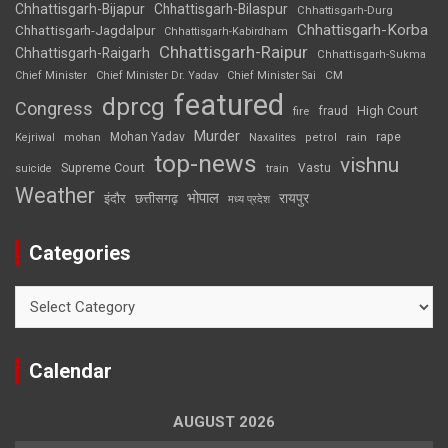
Chhattisgarh-Bijapur
Chhattisgarh-Bilaspur
Chhattisgarh-Durg
Chhattisgarh-Korba
Chhattisgarh-Jagdalpur
Chhattisgarh-Kabirdham
Chhattisgarh-Raipur
Chhattisgarh-Raigarh
Chhattisgarh-Sukma
CM
Chief Minister
Chief Minister Dr. Yadav
Chief Minister Sai
featured
dprcg
Congress
High Court
fire
fraud
Murder
rape
Mohan Yadav
Naxalites
rain
Kejriwal
mohan
petrol
top-news
vishnu
Supreme Court
Vastu
suicide
train
Weather
भोपाल
रायपुर
इंदौर
छत्तीसगढ़
मध्य प्रदेश
Categories
Categories
Calendar
AUGUST 2026