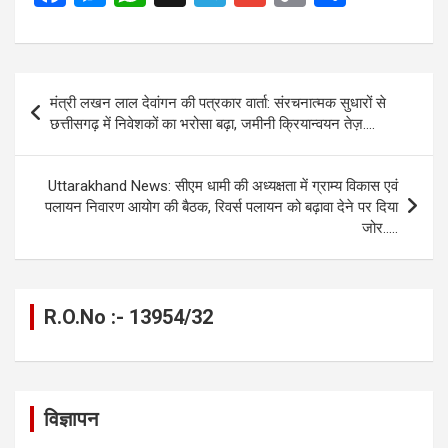
a
es
h
el
m
o
h
ce
se
at
e
ail
py
ar
b
n
s
gr
Li
e
Post
मंत्री लखन लाल देवांगन की पत्रकार वार्ता: संरचनात्मक सुधारों से
o
g
A
a
n
navigation
छत्तीसगढ़ में निवेशकों का भरोसा बढ़ा, जमीनी क्रियान्वयन तेज़….
o
er
p
m
k
k
p
Uttarakhand News: सीएम धामी की अध्यक्षता में ग्राम्य विकास एवं
पलायन निवारण आयोग की बैठक, रिवर्स पलायन को बढ़ावा देने पर दिया
जोर…..
R.O.No :- 13954/32
विज्ञापन