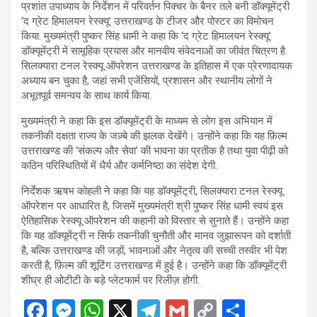
प्रशांत उपाध्याय के निर्देशन में परिवर्तन पिक्चर के बैनर तले बनी डॉक्यूमेंट्री
‘द ग्रेट हिमालयन रेस्क्यू’ उत्तराखण्ड के टीजर और पोस्टर का विमोचन
किया. मुख्यमंत्री पुष्कर सिंह धामी ने कहा कि ‘द ग्रेट हिमालयन रेस्क्यू’
डॉक्यूमेंट्री में सामूहिक प्रयास और मानवीय संवेदनाओं का जीवंत चित्रण है.
सिलक्यारा टनल रेस्क्यू ऑपरेशन उत्तराखण्ड के इतिहास में एक प्रेरणादायक
अध्याय बन चुका है, जहां सभी एजेंसियों, प्रशासन और स्थानीय लोगों ने
अभूतपूर्व समन्वय के साथ कार्य किया.
मुख्यमंत्री ने कहा कि इस डॉक्यूमेंट्री के माध्यम से लोग इस अभियान में
तकनीकी दक्षता राज्य के जज़्बे की झलक देखेंगे। उन्होंने कहा कि यह फ़िल्म
उत्तराखण्ड की ‘संकल्प और सेवा’ की भावना का प्रतीक है तथा युवा पीढ़ी को
कठिन परिस्थितियों में धैर्य और कर्मनिष्ठा का संदेश देगी.
निर्देशक ऋषभ कोहली ने कहा कि यह डॉक्यूमेंट्री, सिलक्यारा टनल रेस्क्यू
ऑपरेशन पर आधारित है, जिसमें मुख्यमंत्री श्री पुष्कर सिंह धामी स्वयं इस
ऐतिहासिक रेस्क्यू ऑपरेशन की कहानी को विस्तार से सुनाते हैं। उन्होंने कहा
कि यह डॉक्यूमेंट्री न सिर्फ तकनीकी चुनौती और मानव जुझारूपन को दर्शाती
है, बल्कि उत्तराखण्ड की जड़ों, भावनाओं और नेतृत्व की सच्ची तस्वीर भी पेश
करती है, फ़िल्म की शूटिंग उत्तराखण्ड में हुई है। उन्होंने कहा कि डॉक्यूमेंट्री
शीघ्र ही ओटीटी के बड़े प्लेटफार्म पर रिलीज़ होगी.
F
M
W
X
T
G
C
S