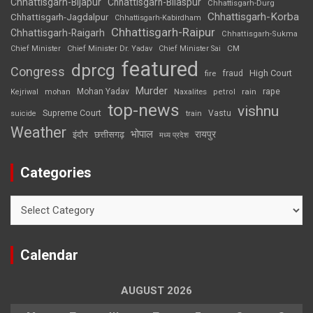
Chhattisgarh-Bijapur
Chhattisgarh-Bilaspur
Chhattisgarh-Durg
Chhattisgarh-Korba
Chhattisgarh-Jagdalpur
Chhattisgarh-Kabirdham
Chhattisgarh-Raipur
Chhattisgarh-Raigarh
Chhattisgarh-Sukma
CM
Chief Minister
Chief Minister Dr. Yadav
Chief Minister Sai
featured
dprcg
Congress
High Court
fire
fraud
Murder
rape
Mohan Yadav
Naxalites
rain
Kejriwal
mohan
petrol
top-news
vishnu
Supreme Court
Vastu
suicide
train
Weather
भोपाल
रायपुर
इंदौर
छत्तीसगढ़
मध्य प्रदेश
Categories
Categories
Calendar
AUGUST 2026