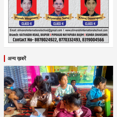
अन्य ख़बरें