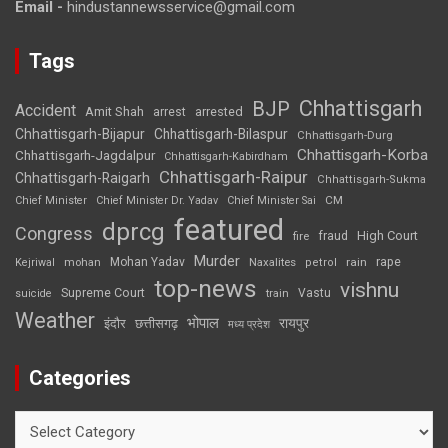
Email -
hindustannewsservice@gmail.com
Tags
Chhattisgarh
BJP
Accident
Amit Shah
arrested
arrest
Chhattisgarh-Bijapur
Chhattisgarh-Bilaspur
Chhattisgarh-Durg
Chhattisgarh-Korba
Chhattisgarh-Jagdalpur
Chhattisgarh-Kabirdham
Chhattisgarh-Raipur
Chhattisgarh-Raigarh
Chhattisgarh-Sukma
CM
Chief Minister
Chief Minister Dr. Yadav
Chief Minister Sai
featured
dprcg
Congress
High Court
fire
fraud
Murder
rape
Mohan Yadav
Naxalites
rain
Kejriwal
mohan
petrol
top-news
vishnu
Supreme Court
Vastu
suicide
train
Weather
भोपाल
रायपुर
इंदौर
छत्तीसगढ़
मध्य प्रदेश
Categories
Categories