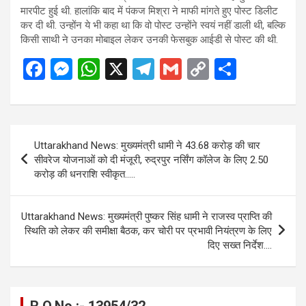
मारपीट हुई थी. हालांकि बाद में पंकज मिश्रा ने माफी मांगते हुए पोस्ट डिलीट
कर दी थी. उन्होंन ये भी कहा था कि वो पोस्ट उन्होंने स्वयं नहीं डाली थी, बल्कि
किसी साथी ने उनका मोबाइल लेकर उनकी फेसबुक आईडी से पोस्ट की थी.
F
M
W
X
T
G
C
S
a
es
h
el
m
o
h
ce
se
at
e
ail
py
ar
b
n
s
gr
Li
e
Post
Uttarakhand News: मुख्यमंत्री धामी ने 43.68 करोड़ की चार
o
g
A
a
n
navigation
सीवरेज योजनाओं को दी मंजूरी, रुद्रपुर नर्सिंग कॉलेज के लिए 2.50
o
er
p
m
k
करोड़ की धनराशि स्वीकृत…..
k
p
Uttarakhand News: मुख्यमंत्री पुष्कर सिंह धामी ने राजस्व प्राप्ति की
स्थिति को लेकर की समीक्षा बैठक, कर चोरी पर प्रभावी नियंत्रण के लिए
दिए सख्त निर्देश….
R.O.No :- 13954/32