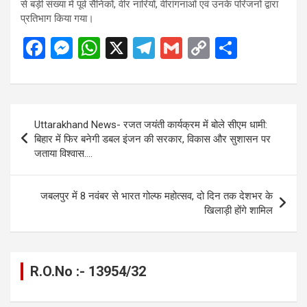
से बड़ी संख्या में पूर्व सैनिकों, वीर नारियों, वीरांगनाओं एवं उनके परिजनों द्वारा
प्रतिभाग किया गया।
F
M
W
X
T
G
C
S
a
es
h
el
m
o
h
ce
se
at
e
ail
py
ar
b
n
s
gr
Li
e
Post
Uttarakhand News- रजत जयंती कार्यक्रम में बोले सीएम धामी:
o
g
A
a
n
navigation
बिहार में फिर बनेगी डबल इंजन की सरकार, विकास और सुशासन पर
o
er
p
m
k
जताया विश्वास….
k
p
जबलपुर में 8 नवंबर से भारत गोल्फ महोत्सव, दो दिन तक देशभर के
खिलाड़ी होंगे शामिल
R.O.No :- 13954/32