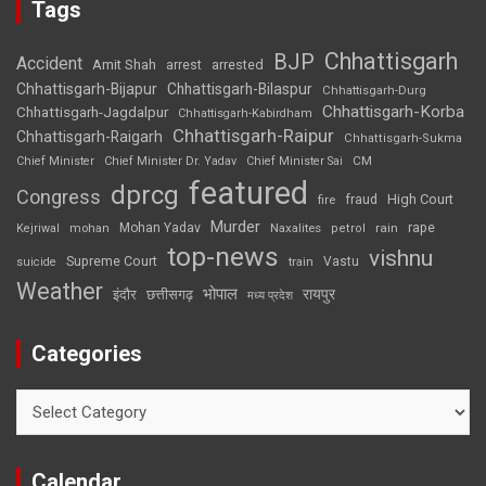
Tags
Chhattisgarh
BJP
Accident
Amit Shah
arrested
arrest
Chhattisgarh-Bijapur
Chhattisgarh-Bilaspur
Chhattisgarh-Durg
Chhattisgarh-Korba
Chhattisgarh-Jagdalpur
Chhattisgarh-Kabirdham
Chhattisgarh-Raipur
Chhattisgarh-Raigarh
Chhattisgarh-Sukma
CM
Chief Minister
Chief Minister Dr. Yadav
Chief Minister Sai
featured
dprcg
Congress
High Court
fire
fraud
Murder
rape
Mohan Yadav
Naxalites
rain
Kejriwal
mohan
petrol
top-news
vishnu
Supreme Court
Vastu
suicide
train
Weather
भोपाल
रायपुर
इंदौर
छत्तीसगढ़
मध्य प्रदेश
Categories
Categories
Calendar