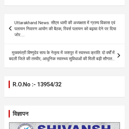
ce
se
at
e
ail
py
ar
b
n
s
gr
Li
e
Post
Uttarakhand News: सीएम धामी की अध्यक्षता में ग्राम्य विकास एवं
o
g
A
a
n
navigation
पलायन निवारण आयोग की बैठक, रिवर्स पलायन को बढ़ावा देने पर दिया
o
er
p
m
k
जोर…..
k
p
मुख्यमंत्री विष्णुदेव साय के नेतृत्व में जशपुर में स्वास्थ्य क्रांति: दो वर्षों में
बदली जिले की तस्वीर, आधुनिक स्वास्थ्य सुविधाओं की मिली बड़ी सौगात…
R.O.No :- 13954/32
विज्ञापन