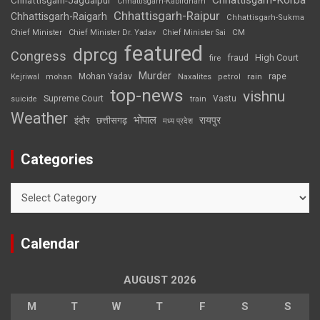
Chhattisgarh-Kabirdham
Chhattisgarh-Raipur
Chhattisgarh-Raigarh
Chhattisgarh-Sukma
CM
Chief Minister
Chief Minister Dr. Yadav
Chief Minister Sai
featured
dprcg
Congress
High Court
fire
fraud
Murder
rape
Mohan Yadav
Naxalites
rain
Kejriwal
mohan
petrol
top-news
vishnu
Supreme Court
Vastu
suicide
train
Weather
भोपाल
रायपुर
इंदौर
छत्तीसगढ़
मध्य प्रदेश
Categories
Categories
Calendar
AUGUST 2026
M
T
W
T
F
S
S