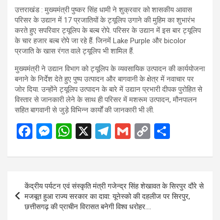
उत्तराखंड : मुख्यमंत्री पुष्कर सिंह धामी ने शुक्रवार को शासकीय आवास
परिसर के उद्यान में 17 प्रजातियों के ट्यूलिप उगाने की मुहिम का शुभारंभ
करते हुए सपरिवार ट्यूलिप के बल्ब रोपे. परिसर के उद्यान में इस बार ट्यूलिप
के चार हजार बल्ब रोपे जा रहे हैं. जिनमें Lake Purple और bicolor
प्रजाति के खास रंगत वाले ट्यूलिप भी शामिल हैं.
मुख्यमंत्री ने उद्यान विभाग को ट्यूलिप के व्यवसायिक उत्पादन की कार्ययोजना
बनाने के निर्देश देते हुए पुष्प उत्पादन और बागवानी के क्षेत्र में नवाचार पर
जोर दिया. उन्होंने ट्यूलिप उत्पादन के बारे में उद्यान प्रभारी दीपक पुरोहित से
विस्तार से जानकारी लेने के साथ ही परिसर में मशरूम उत्पादन, मौनपालन
सहित बागवानी से जुड़े विभिन्न कार्यों की जानकारी भी ली.
F
M
W
X
T
G
C
S
a
es
h
el
m
o
h
ce
se
at
e
ail
py
ar
b
n
s
gr
Li
e
Post
केंद्रीय पर्यटन एवं संस्कृति मंत्री गजेन्द्र सिंह शेखावत के सिरपुर दौरे से
o
g
A
a
n
navigation
मजबूत हुआ राज्य सरकार का दावा: यूनेस्को की दहलीज पर सिरपुर,
o
er
p
m
k
छत्तीसगढ़ की प्राचीन विरासत बनेगी विश्व धरोहर….