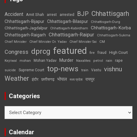
Chhattisgarh
BJP
Accident
Amit Shah
arrested
arrest
Chhattisgarh-Bijapur
Chhattisgarh-Bilaspur
Chhattisgarh-Durg
Chhattisgarh-Korba
Chhattisgarh-Jagdalpur
Chhattisgarh-Kabirdham
Chhattisgarh-Raipur
Chhattisgarh-Raigarh
Chhattisgarh-Sukma
CM
Chief Minister
Chief Minister Dr. Yadav
Chief Minister Sai
featured
dprcg
Congress
High Court
fire
fraud
Murder
rape
Mohan Yadav
Naxalites
rain
Kejriwal
mohan
petrol
top-news
vishnu
Supreme Court
Vastu
suicide
train
Weather
भोपाल
रायपुर
इंदौर
छत्तीसगढ़
मध्य प्रदेश
Categories
Categories
Calendar