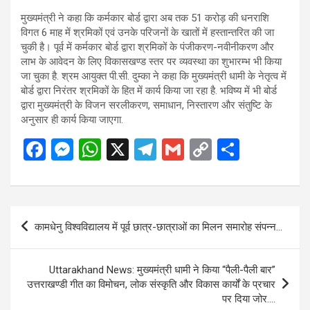
मुख्यमंत्री ने कहा कि कर्मकार बोर्ड द्वारा अब तक 51 करोड़ की धनराशि
विगत 6 माह में श्रमिकों एवं उनके परिजनों के खातों में हस्तान्तरित की जा
चुकी है। पूर्व में कर्मकार बोर्ड द्वारा श्रमिकों के पंजीकरण-नवीनीकरण और
लाभ के आवेदन के लिए विकासखण्ड स्तर पर व्यवस्था का शुभारम्भ भी किया
जा चुका है. श्रम आयुक्त पी.सी. दुम्का ने कहा कि मुख्यमंत्री धामी के नेतृत्व में
बोर्ड द्वारा निरंतर श्रमिकों के हित में कार्य किया जा रहा है. भविष्य में भी बोर्ड
द्वारा मुख्यमंत्री के विजन सरलीकरण, समाधान, निस्तारण और संतुष्टि के
अनुसार ही कार्य किया जाएगा.
F
M
W
X
T
G
C
S
a
es
h
el
m
o
h
ce
se
at
e
ail
py
ar
b
n
s
gr
Li
e
Post
कामधेनु विश्वविद्यालय में पूर्व छात्र-छात्राओं का मिलन समारोह संपन्न…
o
g
A
a
n
navigation
o
er
p
m
k
Uttarakhand News: मुख्यमंत्री धामी ने किया “पैली-पैली बार”
k
p
उत्तराखण्डी गीत का विमोचन, लोक संस्कृति और विकास कार्यों के प्रचार
पर दिया जोर….