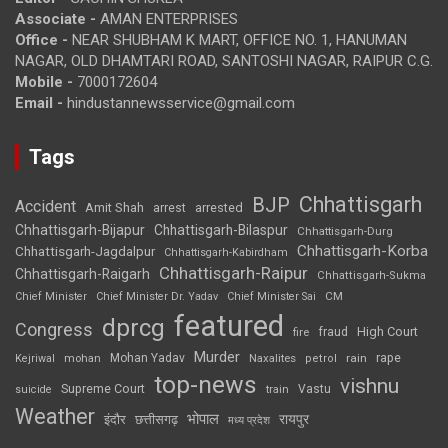
Associate -
AMAN ENTERPRISES
Office -
NEAR SHUBHAM K MART, OFFICE NO. 1, HANUMAN
NAGAR, OLD DHAMTARI ROAD, SANTOSHI NAGAR, RAIPUR C.G.
Mobile -
7000172604
Email -
hindustannewsservice@gmail.com
Tags
Chhattisgarh
BJP
Accident
Amit Shah
arrested
arrest
Chhattisgarh-Bijapur
Chhattisgarh-Bilaspur
Chhattisgarh-Durg
Chhattisgarh-Korba
Chhattisgarh-Jagdalpur
Chhattisgarh-Kabirdham
Chhattisgarh-Raipur
Chhattisgarh-Raigarh
Chhattisgarh-Sukma
CM
Chief Minister
Chief Minister Dr. Yadav
Chief Minister Sai
featured
dprcg
Congress
High Court
fire
fraud
Murder
rape
Mohan Yadav
Naxalites
rain
Kejriwal
mohan
petrol
top-news
vishnu
Supreme Court
Vastu
suicide
train
Weather
भोपाल
रायपुर
इंदौर
छत्तीसगढ़
मध्य प्रदेश