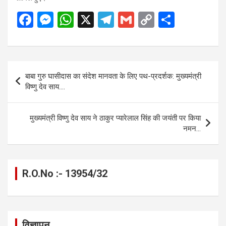
F
M
W
X
T
G
C
S
a
es
h
el
m
o
h
ce
se
at
e
ail
py
ar
b
n
s
gr
Li
e
Post
बाबा गुरु घासीदास का संदेश मानवता के लिए पथ-प्रदर्शक: मुख्यमंत्री
o
g
A
a
n
navigation
विष्णु देव साय….
o
er
p
m
k
k
p
मुख्यमंत्री विष्णु देव साय ने ठाकुर प्यारेलाल सिंह की जयंती पर किया
नमन…
R.O.No :- 13954/32
विज्ञापन