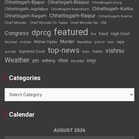
Chhattisgarh-Bijapur
Chhattisgarh-Bilaspur
Chhattisgarh-Durg
Chhattisgarh-Korba
Chhattisgarh-Jagdalpur
Chhattisgarh-Kabirdham
Chhattisgarh-Raipur
Chhattisgarh-Raigarh
Chhattisgarh-Sukma
CM
Chief Minister
Chief Minister Dr. Yadav
Chief Minister Sai
featured
dprcg
Congress
High Court
fire
fraud
Murder
rape
Mohan Yadav
Naxalites
rain
Kejriwal
mohan
petrol
top-news
vishnu
Supreme Court
Vastu
suicide
train
Weather
भोपाल
रायपुर
इंदौर
छत्तीसगढ़
मध्य प्रदेश
Categories
Categories
Calendar
AUGUST 2026