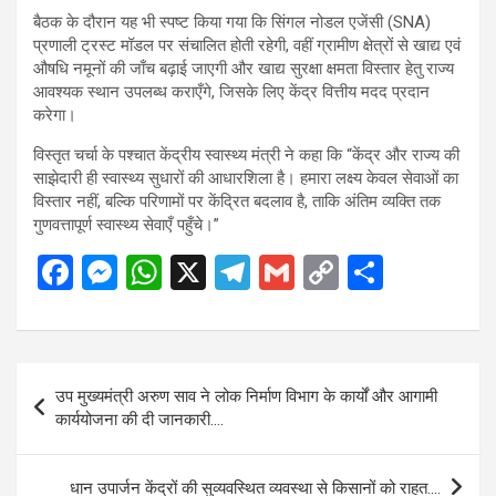
बैठक के दौरान यह भी स्पष्ट किया गया कि सिंगल नोडल एजेंसी (SNA)
प्रणाली ट्रस्ट मॉडल पर संचालित होती रहेगी, वहीं ग्रामीण क्षेत्रों से खाद्य एवं
औषधि नमूनों की जाँच बढ़ाई जाएगी और खाद्य सुरक्षा क्षमता विस्तार हेतु राज्य
आवश्यक स्थान उपलब्ध कराएँगे, जिसके लिए केंद्र वित्तीय मदद प्रदान
करेगा।
विस्तृत चर्चा के पश्चात केंद्रीय स्वास्थ्य मंत्री ने कहा कि “केंद्र और राज्य की
साझेदारी ही स्वास्थ्य सुधारों की आधारशिला है। हमारा लक्ष्य केवल सेवाओं का
विस्तार नहीं, बल्कि परिणामों पर केंद्रित बदलाव है, ताकि अंतिम व्यक्ति तक
गुणवत्तापूर्ण स्वास्थ्य सेवाएँ पहुँचे।”
F
M
W
X
T
G
C
S
a
es
h
el
m
o
h
ce
se
at
e
ail
py
ar
b
n
s
gr
Li
e
Post
उप मुख्यमंत्री अरुण साव ने लोक निर्माण विभाग के कार्यों और आगामी
o
g
A
a
n
navigation
कार्ययोजना की दी जानकारी….
o
er
p
m
k
k
p
धान उपार्जन केंद्रों की सुव्यवस्थित व्यवस्था से किसानों को राहत….