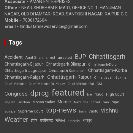
Associate -
AMAN ENTERPRISES
Office -
NEAR SHUBHAM K MART, OFFICE NO. 1, HANUMAN
NAGAR, OLD DHAMTARI ROAD, SANTOSHI NAGAR, RAIPUR C.G.
Mobile -
7000172604
Email -
hindustannewsservice@gmail.com
Tags
Chhattisgarh
BJP
Accident
Amit Shah
arrested
arrest
Chhattisgarh-Bijapur
Chhattisgarh-Bilaspur
Chhattisgarh-Durg
Chhattisgarh-Korba
Chhattisgarh-Jagdalpur
Chhattisgarh-Kabirdham
Chhattisgarh-Raipur
Chhattisgarh-Raigarh
Chhattisgarh-Sukma
CM
Chief Minister
Chief Minister Dr. Yadav
Chief Minister Sai
featured
dprcg
Congress
High Court
fire
fraud
Murder
rape
Mohan Yadav
Naxalites
rain
Kejriwal
mohan
petrol
top-news
vishnu
Supreme Court
Vastu
suicide
train
Weather
भोपाल
रायपुर
इंदौर
छत्तीसगढ़
मध्य प्रदेश