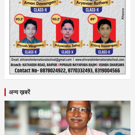
अन्य ख़बरें