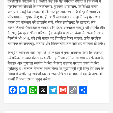
ऐतिहासिक उपलब्धि है। उन्होंने कहा कि यह सफलता दर्शाती है कि राज्य में
प्रयोगशाला सेवाओं के मानकीकरण, गुणवत्ता आश्वासन, प्रशिक्षित मानव
संसाधन, आधुनिक उपकरणों और मजबूत अवसंरचना के क्षेत्र में सतत एवं
परिणाममूलक सुधार किए गए हैं। श्री जायसवाल ने कहा कि यह प्रमाणन
केवल एक संस्थान की उपलब्धि नहीं, बल्कि छत्तीसगढ़ के डॉक्टरों, लैब
तकनीशियनों, पैरामेडिकल स्टाफ और जिला अस्पताल रायपुर की समर्पित टीम
के सामूहिक प्रयासों का परिणाम है। उन्होंने आश्वस्त किया कि राज्य के अन्य
जिलों में भी IPHL को इसी मॉडल पर विकसित किया जाएगा, ताकि प्रत्येक
नागरिक को समयबद्ध, सटीक और विश्वसनीय जांच सुविधाएँ उपलब्ध हो सकें।
केन्द्रीय स्वास्थ्य मंत्री श्री जे. पी. नड्डा ने पुनः आश्वस्त किया कि स्वास्थ्य
एवं परिवार कल्याण मंत्रालय छत्तीसगढ़ में सार्वजनिक स्वास्थ्य अवसंरचना के
विस्तार और गुणवत्ता संवर्धन के लिए निरंतर सहयोग प्रदान करने के लिए
प्रतिबद्ध है। उन्होंने विश्वास व्यक्त किया कि मुख्यमंत्री श्री विष्णु देव साय के
नेतृत्व में छत्तीसगढ़ सार्वजनिक स्वास्थ्य परिवर्तन के क्षेत्र में देश के अग्रणी
राज्यों में अपना स्थान सुदृढ़ करेगा।
F
M
W
X
T
G
C
S
a
es
h
el
m
o
h
ce
se
at
e
ail
py
ar