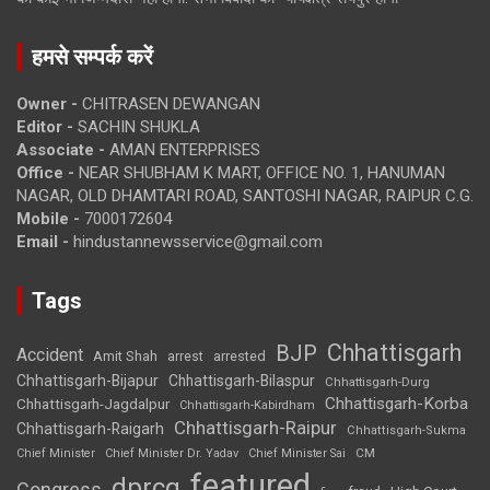
हमसे सम्पर्क करें
Owner -
CHITRASEN DEWANGAN
Editor -
SACHIN SHUKLA
Associate -
AMAN ENTERPRISES
Office -
NEAR SHUBHAM K MART, OFFICE NO. 1, HANUMAN
NAGAR, OLD DHAMTARI ROAD, SANTOSHI NAGAR, RAIPUR C.G.
Mobile -
7000172604
Email -
hindustannewsservice@gmail.com
Tags
Chhattisgarh
BJP
Accident
Amit Shah
arrested
arrest
Chhattisgarh-Bijapur
Chhattisgarh-Bilaspur
Chhattisgarh-Durg
Chhattisgarh-Korba
Chhattisgarh-Jagdalpur
Chhattisgarh-Kabirdham
Chhattisgarh-Raipur
Chhattisgarh-Raigarh
Chhattisgarh-Sukma
CM
Chief Minister
Chief Minister Dr. Yadav
Chief Minister Sai
featured
dprcg
Congress