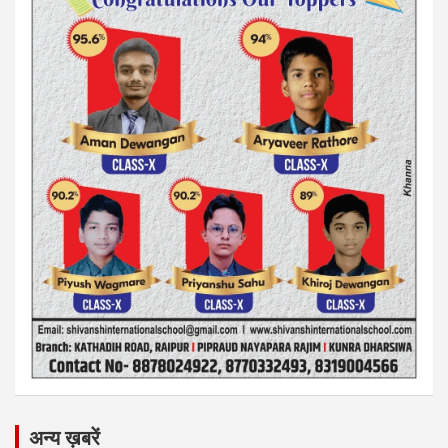
अन्य ख़बरें