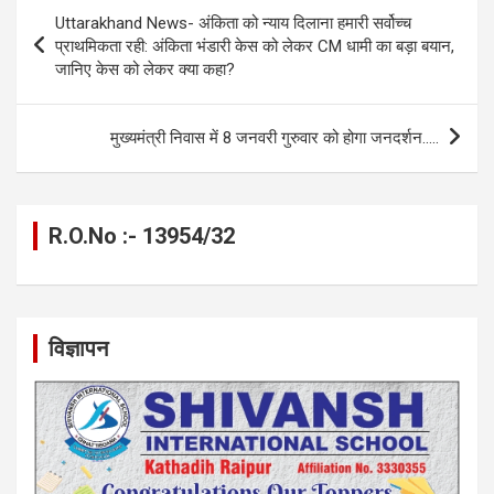
b
n
s
gr
Li
e
Post
Uttarakhand News- अंकिता को न्याय दिलाना हमारी सर्वोच्च
o
g
A
a
n
navigation
प्राथमिकता रही: अंकिता भंडारी केस को लेकर CM धामी का बड़ा बयान,
o
er
p
m
k
जानिए केस को लेकर क्या कहा?
k
p
मुख्यमंत्री निवास में 8 जनवरी गुरुवार को होगा जनदर्शन…..
R.O.No :- 13954/32
विज्ञापन