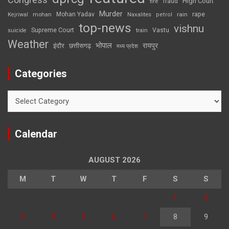
High Court
fire
fraud
Murder
rape
Mohan Yadav
Naxalites
rain
Kejriwal
mohan
petrol
top-news
vishnu
Supreme Court
Vastu
suicide
train
Weather
भोपाल
रायपुर
इंदौर
छत्तीसगढ़
मध्य प्रदेश
Categories
Categories
Calendar
AUGUST 2026
M
T
W
T
F
S
S
1
2
3
4
5
6
7
8
9