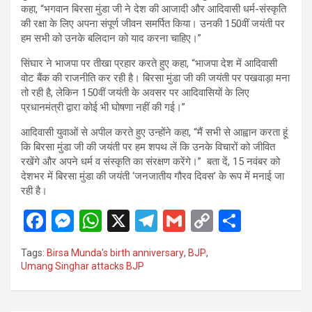
कहा, “भगवान बिरसा मुंडा जी ने देश की आजादी और आदिवासी धर्म-संस्कृति
की रक्षा के लिए अपना संपूर्ण जीवन समर्पित किया। उनकी 150वीं जयंती पर
हम सभी को उनके बलिदान को याद करना चाहिए।”
सिंघार ने भाजपा पर तीखा प्रहार करते हुए कहा, “भाजपा देश में आदिवासी
वोट बैंक की राजनीति कर रही है। बिरसा मुंडा जी की जयंती पर पखवाड़ा मना
तो रही है, लेकिन 150वीं जयंती के अवसर पर आदिवासियों के लिए
प्रधानमंत्री द्वारा कोई भी घोषणा नहीं की गई।”
आदिवासी युवाओं से अपील करते हुए उन्होंने कहा, “मैं सभी से आह्वान करता हूं
कि बिरसा मुंडा जी की जयंती पर हम शपथ लें कि उनके विचारों को जीवित
रखेंगे और अपने धर्म व संस्कृति का संरक्षण करेंगे।” बता दें, 15 नवंबर को
देशभर में बिरसा मुंडा की जयंती ‘जनजातीय गौरव दिवस’ के रूप में मनाई जा
रही है।
F
M
W
X
T
G
C
S
a
es
h
el
m
o
h
Tags:
Birsa Munda's birth anniversary
,
BJP
,
ce
se
at
e
ail
py
ar
Umang Singhar attacks BJP
b
n
s
gr
Li
e
o
g
A
a
n