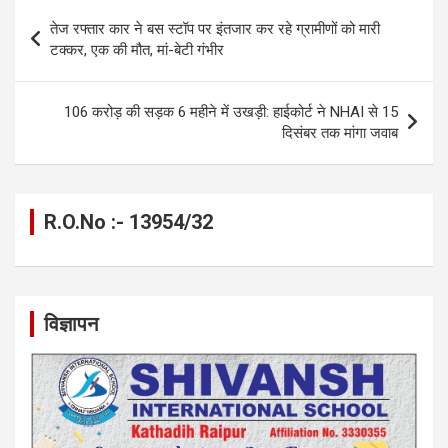
Post
o
er
p
m
k
तेज रफ्तार कार ने बस स्टॉप पर इंतजार कर रहे ग्रामीणों को मारी
navigation
टक्कर, एक की मौत, मां-बेटी गंभीर
k
p
106 करोड़ की सड़क 6 महीने में उखड़ी: हाईकोर्ट ने NHAI से 15
दिसंबर तक मांगा जवाब
R.O.No :- 13954/32
विज्ञापन