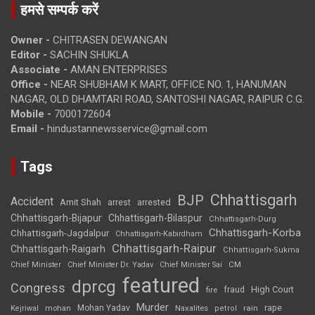
हमसे सम्पर्क करें
Owner -
CHITRASEN DEWANGAN
Editor -
SACHIN SHUKLA
Associate -
AMAN ENTERPRISES
Office -
NEAR SHUBHAM K MART, OFFICE NO. 1, HANUMAN
NAGAR, OLD DHAMTARI ROAD, SANTOSHI NAGAR, RAIPUR C.G.
Mobile -
7000172604
Email -
hindustannewsservice@gmail.com
Tags
Chhattisgarh
BJP
Accident
Amit Shah
arrested
arrest
Chhattisgarh-Bijapur
Chhattisgarh-Bilaspur
Chhattisgarh-Durg
Chhattisgarh-Korba
Chhattisgarh-Jagdalpur
Chhattisgarh-Kabirdham
Chhattisgarh-Raipur
Chhattisgarh-Raigarh
Chhattisgarh-Sukma
CM
Chief Minister
Chief Minister Dr. Yadav
Chief Minister Sai
featured
dprcg
Congress
High Court
fire
fraud
Murder
rape
Mohan Yadav
Naxalites
rain
Kejriwal
mohan
petrol