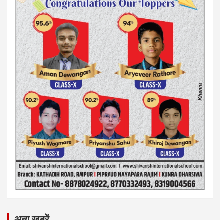
अन्य ख़बरें