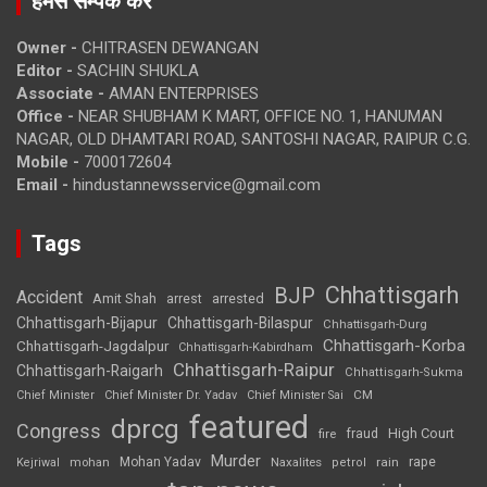
हमसे सम्पर्क करें
Owner -
CHITRASEN DEWANGAN
Editor -
SACHIN SHUKLA
Associate -
AMAN ENTERPRISES
Office -
NEAR SHUBHAM K MART, OFFICE NO. 1, HANUMAN
NAGAR, OLD DHAMTARI ROAD, SANTOSHI NAGAR, RAIPUR C.G.
Mobile -
7000172604
Email -
hindustannewsservice@gmail.com
Tags
Chhattisgarh
BJP
Accident
Amit Shah
arrested
arrest
Chhattisgarh-Bijapur
Chhattisgarh-Bilaspur
Chhattisgarh-Durg
Chhattisgarh-Korba
Chhattisgarh-Jagdalpur
Chhattisgarh-Kabirdham
Chhattisgarh-Raipur
Chhattisgarh-Raigarh
Chhattisgarh-Sukma
CM
Chief Minister
Chief Minister Dr. Yadav
Chief Minister Sai
featured
dprcg
Congress
High Court
fire
fraud
Murder
rape
Mohan Yadav
Naxalites
rain
Kejriwal
mohan
petrol