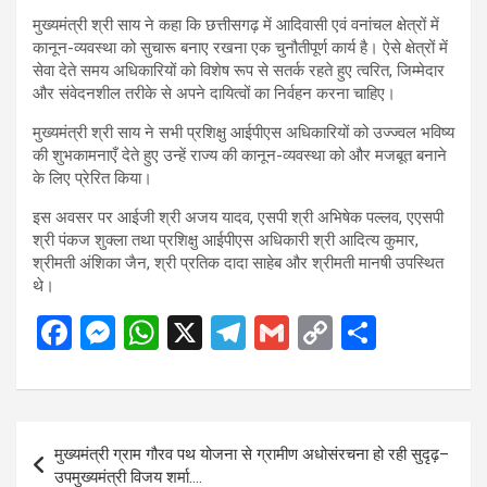
मुख्यमंत्री श्री साय ने कहा कि छत्तीसगढ़ में आदिवासी एवं वनांचल क्षेत्रों में
कानून-व्यवस्था को सुचारू बनाए रखना एक चुनौतीपूर्ण कार्य है। ऐसे क्षेत्रों में
सेवा देते समय अधिकारियों को विशेष रूप से सतर्क रहते हुए त्वरित, जिम्मेदार
और संवेदनशील तरीके से अपने दायित्वों का निर्वहन करना चाहिए।
मुख्यमंत्री श्री साय ने सभी प्रशिक्षु आईपीएस अधिकारियों को उज्ज्वल भविष्य
की शुभकामनाएँ देते हुए उन्हें राज्य की कानून-व्यवस्था को और मजबूत बनाने
के लिए प्रेरित किया।
इस अवसर पर आईजी श्री अजय यादव, एसपी श्री अभिषेक पल्लव, एएसपी
श्री पंकज शुक्ला तथा प्रशिक्षु आईपीएस अधिकारी श्री आदित्य कुमार,
श्रीमती अंशिका जैन, श्री प्रतिक दादा साहेब और श्रीमती मानषी उपस्थित
थे।
F
M
W
X
T
G
C
S
a
es
h
el
m
o
h
ce
se
at
e
ail
py
ar
b
n
s
gr
Li
e
Post
मुख्यमंत्री ग्राम गौरव पथ योजना से ग्रामीण अधोसंरचना हो रही सुदृढ़–
o
g
A
a
n
navigation
उपमुख्यमंत्री विजय शर्मा….