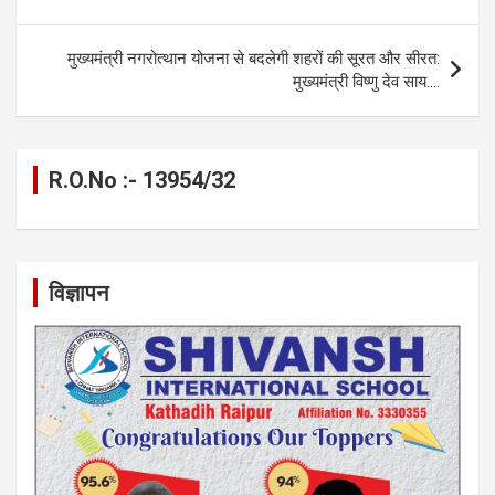
o
er
p
m
k
k
p
मुख्यमंत्री नगरोत्थान योजना से बदलेगी शहरों की सूरत और सीरत:
मुख्यमंत्री विष्णु देव साय….
R.O.No :- 13954/32
विज्ञापन