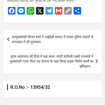
सामाजिक स्थिरता और सुरक्षा को एक नया आयाम मिलेगा।
F
M
W
X
T
G
C
S
a
es
h
el
m
o
h
ce
se
at
e
ail
py
ar
b
n
s
gr
Li
e
Post
उपमुख्यमंत्री विजय शर्मा ने आईईडी ब्लास्ट में घायल पुलिस जवानों से
o
g
A
a
n
navigation
अस्पताल में की मुलाकात….
o
er
p
m
k
k
p
सुगम आवागमन की दिशा में बड़ा कदम: मंत्री श्रीमती लक्ष्मी राजवाड़े ने
मुख्यमंत्री ग्राम गौरव पथ योजना के तहत किया सड़क निर्माण कार्यों का
भूमिपूजन….
R.O.No :- 13954/32