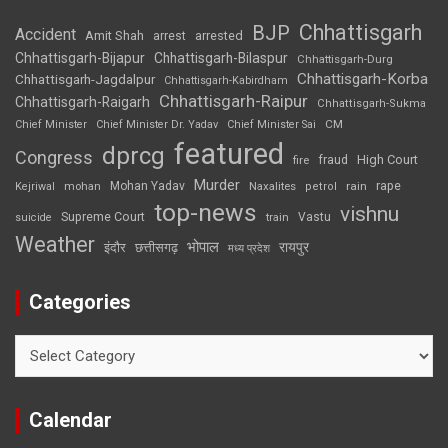
Chhattisgarh
BJP
Accident
Amit Shah
arrested
arrest
Chhattisgarh-Bijapur
Chhattisgarh-Bilaspur
Chhattisgarh-Durg
Chhattisgarh-Korba
Chhattisgarh-Jagdalpur
Chhattisgarh-Kabirdham
Chhattisgarh-Raipur
Chhattisgarh-Raigarh
Chhattisgarh-Sukma
CM
Chief Minister
Chief Minister Dr. Yadav
Chief Minister Sai
featured
dprcg
Congress
High Court
fire
fraud
Murder
rape
Mohan Yadav
Naxalites
rain
Kejriwal
mohan
petrol
top-news
vishnu
Supreme Court
Vastu
suicide
train
Weather
भोपाल
रायपुर
इंदौर
छत्तीसगढ़
मध्य प्रदेश
Categories
Categories
Calendar