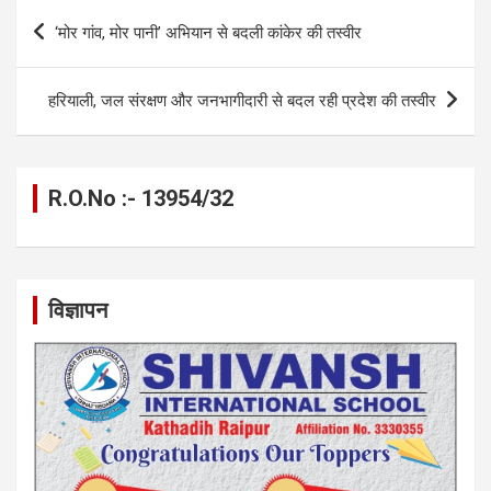
b
n
s
gr
Li
e
Post
‘मोर गांव, मोर पानी’ अभियान से बदली कांकेर की तस्वीर
o
g
A
a
n
navigation
o
er
p
m
k
हरियाली, जल संरक्षण और जनभागीदारी से बदल रही प्रदेश की तस्वीर
k
p
R.O.No :- 13954/32
विज्ञापन