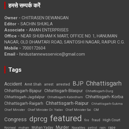
हमसे सम्पर्क करें
Owner -
CHITRASEN DEWANGAN
Editor -
SACHIN SHUKLA
Associate -
AMAN ENTERPRISES
Office -
NEAR SHUBHAM K MART, OFFICE NO. 1, HANUMAN
NAGAR, OLD DHAMTARI ROAD, SANTOSHI NAGAR, RAIPUR C.G.
Mobile -
7000172604
Email -
hindustannewsservice@gmail.com
Tags
Chhattisgarh
BJP
Accident
Amit Shah
arrested
arrest
Chhattisgarh-Bijapur
Chhattisgarh-Bilaspur
Chhattisgarh-Durg
Chhattisgarh-Korba
Chhattisgarh-Jagdalpur
Chhattisgarh-Kabirdham
Chhattisgarh-Raipur
Chhattisgarh-Raigarh
Chhattisgarh-Sukma
CM
Chief Minister
Chief Minister Dr. Yadav
Chief Minister Sai
featured
dprcg
Congress
High Court
fire
fraud
Murder
rape
Mohan Yadav
Naxalites
rain
Kejriwal
mohan
petrol