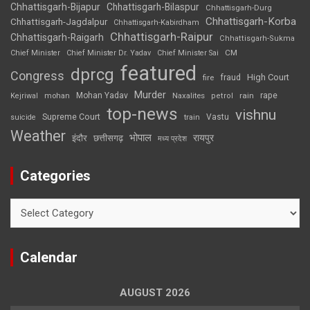
Chhattisgarh-Bijapur
Chhattisgarh-Bilaspur
Chhattisgarh-Durg
Chhattisgarh-Korba
Chhattisgarh-Jagdalpur
Chhattisgarh-Kabirdham
Chhattisgarh-Raipur
Chhattisgarh-Raigarh
Chhattisgarh-Sukma
CM
Chief Minister
Chief Minister Dr. Yadav
Chief Minister Sai
featured
dprcg
Congress
High Court
fire
fraud
Murder
rape
Mohan Yadav
Naxalites
rain
Kejriwal
mohan
petrol
top-news
vishnu
Supreme Court
Vastu
suicide
train
Weather
भोपाल
रायपुर
इंदौर
छत्तीसगढ़
मध्य प्रदेश
Categories
Categories
Calendar
AUGUST 2026