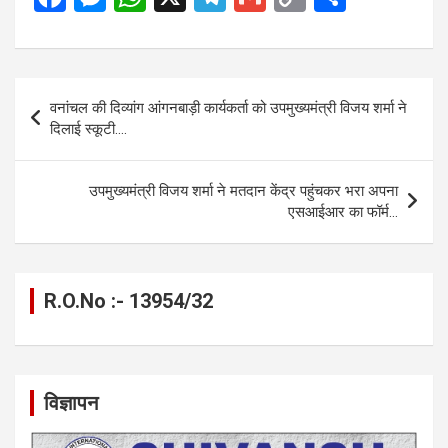
a
es
h
el
m
o
h
ce
se
at
e
ail
py
ar
b
n
s
gr
Li
e
Post
वनांचल की दिव्यांग आंगनबाड़ी कार्यकर्ता को उपमुख्यमंत्री विजय शर्मा ने
o
g
A
a
n
navigation
दिलाई स्कूटी….
o
er
p
m
k
k
p
उपमुख्यमंत्री विजय शर्मा ने मतदान केंद्र पहुंचकर भरा अपना
एसआईआर का फॉर्म…
R.O.No :- 13954/32
विज्ञापन