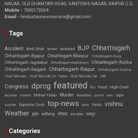
NAGAR, OLD DHAMTARI ROAD, SANTOSHI NAGAR, RAIPUR C.G.
Mobile -
7000172604
Email -
hindustannewsservice@gmail.com
Tags
Chhattisgarh
BJP
Accident
Amit Shah
arrested
arrest
Chhattisgarh-Bijapur
Chhattisgarh-Bilaspur
Chhattisgarh-Durg
Chhattisgarh-Korba
Chhattisgarh-Jagdalpur
Chhattisgarh-Kabirdham
Chhattisgarh-Raipur
Chhattisgarh-Raigarh
Chhattisgarh-Sukma
CM
Chief Minister
Chief Minister Dr. Yadav
Chief Minister Sai
featured
dprcg
Congress
High Court
fire
fraud
Murder
rape
Mohan Yadav
Naxalites
rain
Kejriwal
mohan
petrol
top-news
vishnu
Supreme Court
Vastu
suicide
train
Weather
भोपाल
रायपुर
इंदौर
छत्तीसगढ़
मध्य प्रदेश
Categories