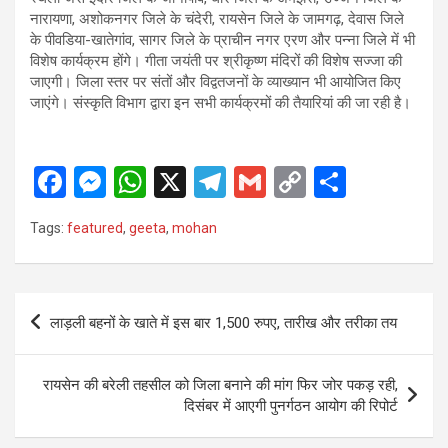
नारायणा, अशोकनगर जिले के चंदेरी, रायसेन जिले के जामगढ़, देवास जिले
के पीवडिया-खातेगांव, सागर जिले के प्राचीन नगर एरण और पन्ना जिले में भी
विशेष कार्यक्रम होंगे। गीता जयंती पर श्रीकृष्ण मंदिरों की विशेष सज्जा की
जाएगी। जिला स्तर पर संतों और विद्वतजनों के व्याख्यान भी आयोजित किए
जाएंगे। संस्कृति विभाग द्वारा इन सभी कार्यक्रमों की तैयारियां की जा रही है।
F
M
W
X
T
G
C
S
a
es
h
el
m
o
h
Tags:
featured
,
geeta
,
mohan
ce
se
at
e
ail
py
ar
b
n
s
gr
Li
e
o
g
A
a
n
Post
लाड़ली बहनों के खाते में इस बार 1,500 रुपए, तारीख और तरीका तय
o
er
p
m
k
navigation
k
p
रायसेन की बरेली तहसील को जिला बनाने की मांग फिर जोर पकड़ रही,
दिसंबर में आएगी पुनर्गठन आयोग की रिपोर्ट