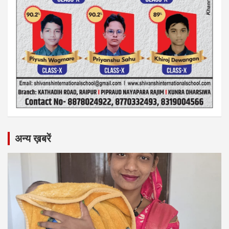
अन्य ख़बरें