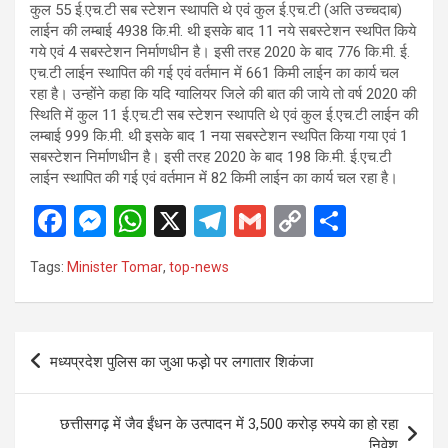
कुल 55 ई.एच.टी सब स्टेशन स्थापति थे एवं कुल ई.एच.टी (अति उच्चदाब)
लाईन की लम्बाई 4938 कि.मी. थी इसके बाद 11 नये सबस्टेशन स्थपित किये
गये एवं 4 सबस्टेशन निर्माणधीन है। इसी तरह 2020 के बाद 776 कि.मी. ई.
एच.टी लाईन स्थापित की गई एवं वर्तमान में 661 किमी लाईन का कार्य चल
रहा है। उन्होंने कहा कि यदि ग्वालियर जिले की बात की जाये तो वर्ष 2020 की
स्थिति में कुल 11 ई.एच.टी सब स्टेशन स्थापति थे एवं कुल ई.एच.टी लाईन की
लम्बाई 999 कि.मी. थी इसके बाद 1 नया सबस्टेशन स्थपित किया गया एवं 1
सबस्टेशन निर्माणधीन है। इसी तरह 2020 के बाद 198 कि.मी. ई.एच.टी
लाईन स्थापित की गई एवं वर्तमान में 82 किमी लाईन का कार्य चल रहा है।
F
M
W
X
T
G
C
S
a
es
h
el
m
o
h
Tags:
Minister Tomar
,
top-news
ce
se
at
e
ail
py
ar
b
n
s
gr
Li
e
o
g
A
a
n
Post
मध्यप्रदेश पुलिस का जुआ फड़़ो पर लगातार शिकंजा
o
er
p
m
k
navigation
k
p
छत्तीसगढ़ में जैव ईंधन के उत्पादन में 3,500 करोड़ रुपये का हो रहा
निवेश