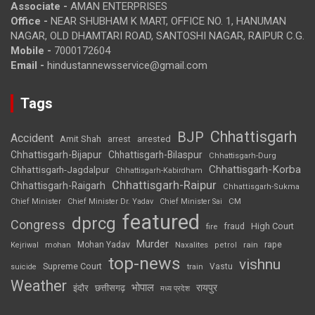
Associate -
AMAN ENTERPRISES
Office -
NEAR SHUBHAM K MART, OFFICE NO. 1, HANUMAN
NAGAR, OLD DHAMTARI ROAD, SANTOSHI NAGAR, RAIPUR C.G.
Mobile -
7000172604
Email -
hindustannewsservice@gmail.com
Tags
Chhattisgarh
BJP
Accident
Amit Shah
arrested
arrest
Chhattisgarh-Bijapur
Chhattisgarh-Bilaspur
Chhattisgarh-Durg
Chhattisgarh-Korba
Chhattisgarh-Jagdalpur
Chhattisgarh-Kabirdham
Chhattisgarh-Raipur
Chhattisgarh-Raigarh
Chhattisgarh-Sukma
CM
Chief Minister
Chief Minister Dr. Yadav
Chief Minister Sai
featured
dprcg
Congress
High Court
fire
fraud
Murder
rape
Mohan Yadav
Naxalites
rain
Kejriwal
mohan
petrol
top-news
vishnu
Supreme Court
Vastu
suicide
train
Weather
भोपाल
रायपुर
इंदौर
छत्तीसगढ़
मध्य प्रदेश