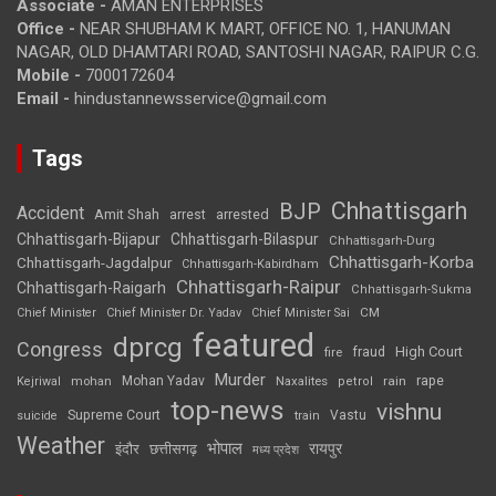
Associate -
AMAN ENTERPRISES
Office -
NEAR SHUBHAM K MART, OFFICE NO. 1, HANUMAN
NAGAR, OLD DHAMTARI ROAD, SANTOSHI NAGAR, RAIPUR C.G.
Mobile -
7000172604
Email -
hindustannewsservice@gmail.com
Tags
Chhattisgarh
BJP
Accident
Amit Shah
arrested
arrest
Chhattisgarh-Bijapur
Chhattisgarh-Bilaspur
Chhattisgarh-Durg
Chhattisgarh-Korba
Chhattisgarh-Jagdalpur
Chhattisgarh-Kabirdham
Chhattisgarh-Raipur
Chhattisgarh-Raigarh
Chhattisgarh-Sukma
CM
Chief Minister
Chief Minister Dr. Yadav
Chief Minister Sai
featured
dprcg
Congress
High Court
fire
fraud
Murder
rape
Mohan Yadav
Naxalites
rain
Kejriwal
mohan
petrol
top-news
vishnu
Supreme Court
Vastu
suicide
train
Weather
भोपाल
रायपुर
इंदौर
छत्तीसगढ़
मध्य प्रदेश