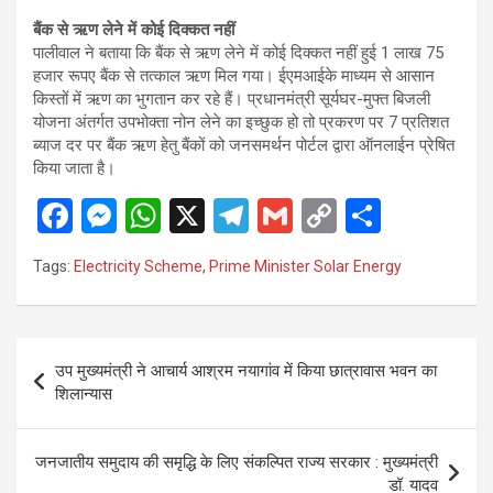
बैंक से ऋण लेने में कोई दिक्कत नहीं
पालीवाल ने बताया कि बैंक से ऋण लेने में कोई दिक्कत नहीं हुई 1 लाख 75
हजार रूपए बैंक से तत्काल ऋण मिल गया। ईएमआईके माध्यम से आसान
किस्तों में ऋण का भुगतान कर रहे हैं। प्रधानमंत्री सूर्यघर-मुफ्त बिजली
योजना अंतर्गत उपभोक्ता नोन लेने का इच्छुक हो तो प्रकरण पर 7 प्रतिशत
ब्याज दर पर बैंक ऋण हेतु बैंकों को जनसमर्थन पोर्टल द्वारा ऑनलाईन प्रेषित
किया जाता है।
F
M
W
X
T
G
C
S
a
es
h
el
m
o
h
Tags:
Electricity Scheme
,
Prime Minister Solar Energy
ce
se
at
e
ail
py
ar
b
n
s
gr
Li
e
o
g
A
a
n
Post
उप मुख्यमंत्री ने आचार्य आश्रम नयागांव में किया छात्रावास भवन का
o
er
p
m
k
navigation
शिलान्यास
k
p
जनजातीय समुदाय की समृद्धि के लिए संकल्पित राज्य सरकार : मुख्यमंत्री
डॉ. यादव