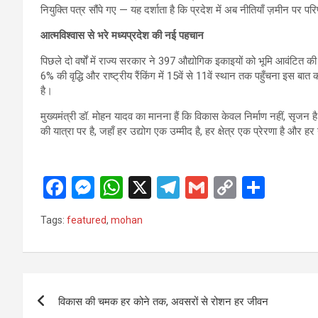
नियुक्ति पत्र सौंपे गए — यह दर्शाता है कि प्रदेश में अब नीतियाँ ज़मीन पर परि
आत्मविश्वास से भरे मध्यप्रदेश की नई पहचान
पिछले दो वर्षों में राज्य सरकार ने 397 औद्योगिक इकाइयों को भूमि आवंटित की
6% की वृद्धि और राष्ट्रीय रैंकिंग में 15वें से 11वें स्थान तक पहुँचना इस 
है।
मुख्यमंत्री डॉ. मोहन यादव का मानना हैं कि विकास केवल निर्माण नहीं, स
की यात्रा पर है, जहाँ हर उद्योग एक उम्मीद है, हर क्षेत्र एक प्रेरणा है और
F
M
W
X
T
G
C
S
a
es
h
el
m
o
h
Tags:
featured
,
mohan
ce
se
at
e
ail
py
ar
b
n
s
gr
Li
e
o
g
A
a
n
Post
o
er
p
m
k
विकास की चमक हर कोने तक, अवसरों से रोशन हर जीवन
navigation