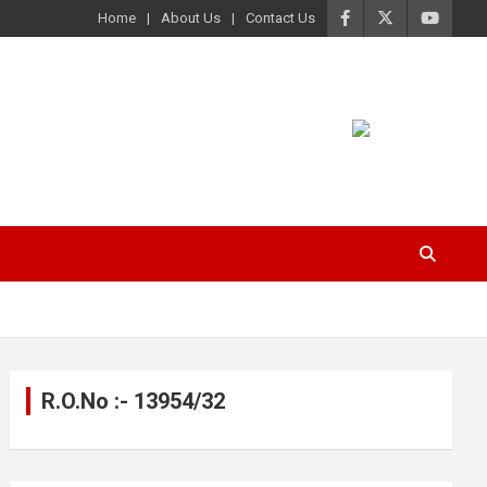
Home
About Us
Contact Us
R.O.No :- 13954/32