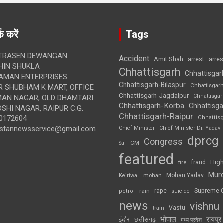
क करें
Tags
TRASEN DEWANGAN
Accident
Amit Shah
arre
arrest
IN SHUKLA
Chhattisgarh
Chhattisgar
AMAN ENTERPRISES
Chhattisgarh-Bilaspur
Chhattisgar
 SHUBHAM K MART, OFFICE
Chhattisgarh-Jagdalpur
Chhattisga
UMAN NAGAR, OLD DHAMTARI
Chhattisgarh-Korba
Chhattisga
SHI NAGAR, RAIPUR C.G.
Chhattisgarh-Raipur
0172604
Chhattis
ustannewsservice@gmail.com
Chief Minister
Chief Minister Dr. Yadav
dprcg
Congress
CM
Sai
featured
High
fire
fraud
Mur
Mohan Yadav
Kejriwal
mohan
rape
Supreme 
rain
petrol
suicide
news
vishnu
Vastu
train
भोपाल
रायपुर
इंदौर
छत्तीसगढ़
मध्य प्रदेश