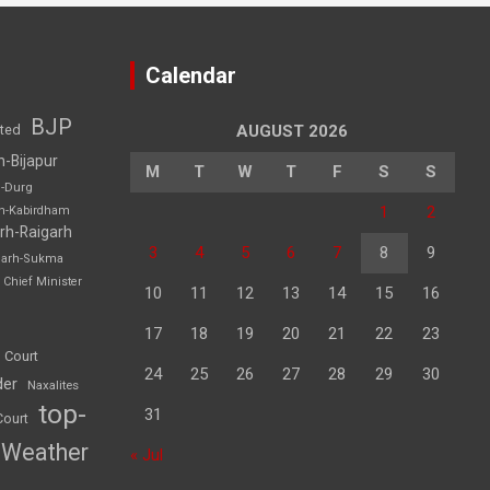
Calendar
BJP
sted
AUGUST 2026
h-Bijapur
M
T
W
T
F
S
S
h-Durg
1
2
rh-Kabirdham
rh-Raigarh
3
4
5
6
7
8
9
garh-Sukma
Chief Minister
10
11
12
13
14
15
16
17
18
19
20
21
22
23
 Court
24
25
26
27
28
29
30
der
Naxalites
top-
31
Court
Weather
« Jul