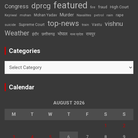
featured
dprcg
Congress
High Court
fire
fraud
Murder
rape
Mohan Yadav
Naxalites
rain
Kejriwal
mohan
petrol
top-news
vishnu
Supreme Court
Vastu
suicide
train
Weather
भोपाल
रायपुर
इंदौर
छत्तीसगढ़
मध्य प्रदेश
Categories
Categories
Calendar
AUGUST 2026
M
T
W
T
F
S
S
1
2
3
4
5
6
7
8
9