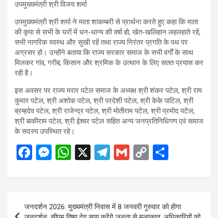
उपमुख्यमंत्री श्री शर्मा ने माता शाकम्बरी से प्रार्थना करते हुए कहा कि माता
की कृपा से सभी के घरों में धन-धान्य की वर्षा हो, खेत-खलिहान लहलहाते रहें,
सभी नागरिक स्वस्थ और सुखी रहें तथा राज्य निरंतर प्रगति के पथ पर
अग्रसर हो। उन्होंने बताया कि राज्य सरकार समाज के सभी वर्गों के साथ
मिलकर गांव, गरीब, किसान और श्रमिक के उत्थान के लिए सतत प्रयास कर
रही है।
इस अवसर पर राज्य मरार पटेल समाज के अध्यक्ष श्री शंकर पटेल, श्री राम
कुमार पटेल, श्री अशोक पटेल, श्री परदेशी पटेल, श्री केके पाटिल, श्री
ब्रम्हदेव पटेल, श्री राजेन्द्र पटेल, श्री मोतीराम पटेल, श्री प्रमोद पटेल,
श्री बाकीराम पटेल, श्री ईश्वर पटेल सहित अन्य जनप्रतिनिधिगण एवं समाज
के सदस्य उपस्थित रहे।
F
M
W
X
T
G
C
S
a
es
h
el
m
o
h
ce
se
at
e
ail
py
ar
b
n
s
gr
Li
e
Post
जनदर्शन 2026: मुख्यमंत्री निवास में 8 जनवरी गुरुवार को होगा
o
g
A
a
n
navigation
जनदर्शन, सीएम विष्णु देव साय करेंगे जनता से मुलाकात, अधिकारियों को