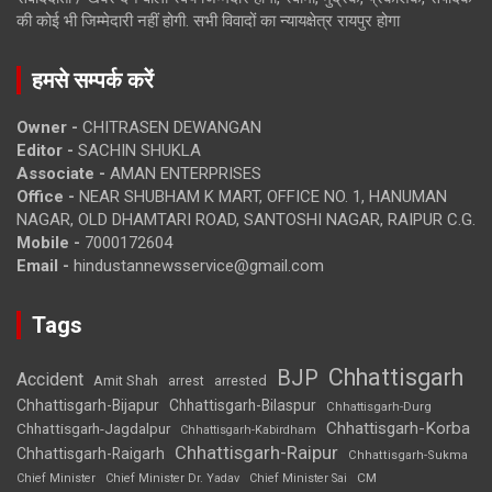
की कोई भी जिम्मेदारी नहीं होगी. सभी विवादों का न्यायक्षेत्र रायपुर होगा
हमसे सम्पर्क करें
Owner -
CHITRASEN DEWANGAN
Editor -
SACHIN SHUKLA
Associate -
AMAN ENTERPRISES
Office -
NEAR SHUBHAM K MART, OFFICE NO. 1, HANUMAN
NAGAR, OLD DHAMTARI ROAD, SANTOSHI NAGAR, RAIPUR C.G.
Mobile -
7000172604
Email -
hindustannewsservice@gmail.com
Tags
Chhattisgarh
BJP
Accident
Amit Shah
arrested
arrest
Chhattisgarh-Bijapur
Chhattisgarh-Bilaspur
Chhattisgarh-Durg
Chhattisgarh-Korba
Chhattisgarh-Jagdalpur
Chhattisgarh-Kabirdham
Chhattisgarh-Raipur
Chhattisgarh-Raigarh
Chhattisgarh-Sukma
CM
Chief Minister
Chief Minister Dr. Yadav
Chief Minister Sai