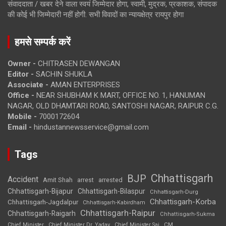
संवाददाता / खबर देने वाला स्वयं जिम्मेदार होगा, स्वामी, मुद्रक, प्रकाशक, संपादक
की कोई भी जिम्मेदारी नहीं होगी. सभी विवादों का न्यायक्षेत्र रायपुर होगा
हमसे सम्पर्क करें
Owner -
CHITRASEN DEWANGAN
Editor -
SACHIN SHUKLA
Associate -
AMAN ENTERPRISES
Office -
NEAR SHUBHAM K MART, OFFICE NO. 1, HANUMAN
NAGAR, OLD DHAMTARI ROAD, SANTOSHI NAGAR, RAIPUR C.G.
Mobile -
7000172604
Email -
hindustannewsservice@gmail.com
Tags
Chhattisgarh
BJP
Accident
Amit Shah
arrested
arrest
Chhattisgarh-Bijapur
Chhattisgarh-Bilaspur
Chhattisgarh-Durg
Chhattisgarh-Korba
Chhattisgarh-Jagdalpur
Chhattisgarh-Kabirdham
Chhattisgarh-Raipur
Chhattisgarh-Raigarh
Chhattisgarh-Sukma
CM
Chief Minister
Chief Minister Dr. Yadav
Chief Minister Sai