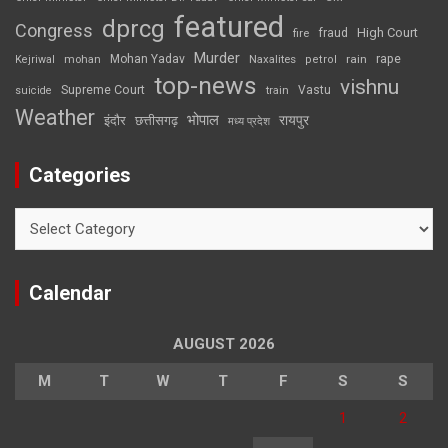
featured
dprcg
Congress
High Court
fire
fraud
Murder
rape
Mohan Yadav
Naxalites
rain
Kejriwal
mohan
petrol
top-news
vishnu
Supreme Court
Vastu
suicide
train
Weather
भोपाल
रायपुर
इंदौर
छत्तीसगढ़
मध्य प्रदेश
Categories
Categories
Calendar
AUGUST 2026
M
T
W
T
F
S
S
1
2