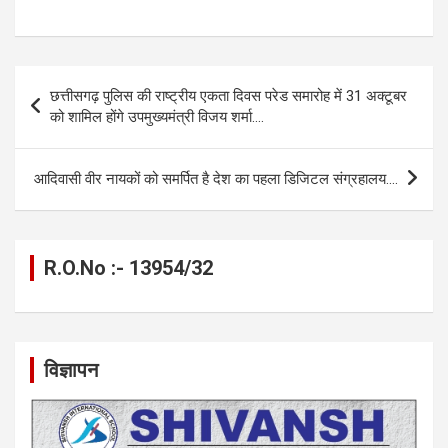
a
es
h
el
m
o
h
ce
se
at
e
ail
py
ar
b
n
s
gr
Li
e
Post
छत्तीसगढ़ पुलिस की राष्ट्रीय एकता दिवस परेड समारोह में 31 अक्टूबर
o
g
A
a
n
navigation
को शामिल होंगे उपमुख्यमंत्री विजय शर्मा….
o
er
p
m
k
k
p
आदिवासी वीर नायकों को समर्पित है देश का पहला डिजिटल संग्रहालय….
R.O.No :- 13954/32
विज्ञापन