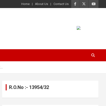
Home
About Us
Contact Us
व….
R.O.No :- 13954/32