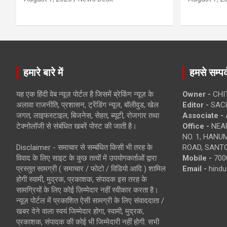
हमारे बारे में
हमसे सम्पर्
यह एक हिंदी वेब न्यूज़ पोर्टल है जिसमें ब्रेकिंग न्यूज़ के
Owner -
CHI
अलावा राजनीति, प्रशासन, ट्रेंडिंग न्यूज, बॉलीवुड, खेल
Editor -
SACH
जगत, लाइफस्टाइल, बिजनेस, सेहत, ब्यूटी, रोजगार तथा
Associate -
टेक्नोलॉजी से संबंधित खबरें पोस्ट की जाती है।
Office -
NEAR
NO. 1, HAN
Disclaimer - समाचार से सम्बंधित किसी भी तरह के
ROAD, SANTO
विवाद के लिए साइट के कुछ तत्वों में उपयोगकर्ताओं द्वारा
Mobile -
700
प्रस्तुत सामग्री ( समाचार / फोटो / विडियो आदि ) शामिल
Email -
hind
होगी स्वामी, मुद्रक, प्रकाशक, संपादक इस तरह के
सामग्रियों के लिए कोई ज़िम्मेदार नहीं स्वीकार करता है।
न्यूज़ पोर्टल में प्रकाशित ऐसी सामग्री के लिए संवाददाता /
खबर देने वाला स्वयं जिम्मेदार होगा, स्वामी, मुद्रक,
प्रकाशक, संपादक की कोई भी जिम्मेदारी नहीं होगी. सभी