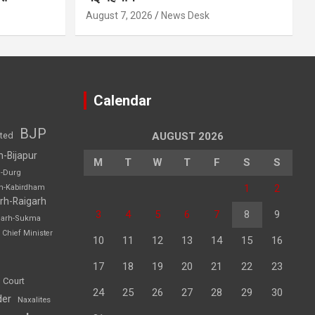
August 7, 2026
News Desk
Calendar
BJP
sted
AUGUST 2026
h-Bijapur
M
T
W
T
F
S
S
h-Durg
1
2
rh-Kabirdham
rh-Raigarh
3
4
5
6
7
8
9
garh-Sukma
Chief Minister
10
11
12
13
14
15
16
17
18
19
20
21
22
23
 Court
24
25
26
27
28
29
30
der
Naxalites