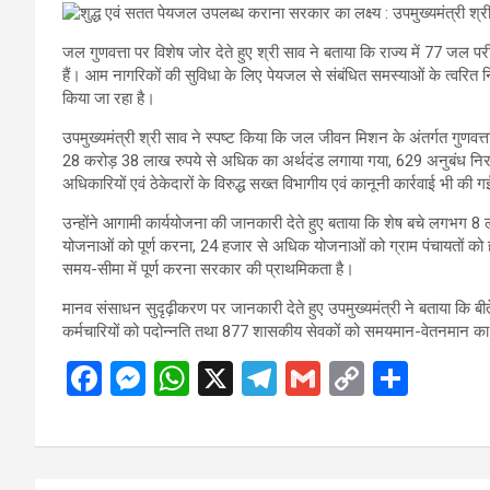
जल गुणवत्ता पर विशेष जोर देते हुए श्री साव ने बताया कि राज्य में 77 जल परी
हैं। आम नागरिकों की सुविधा के लिए पेयजल से संबंधित समस्याओं के त्वरि
किया जा रहा है।
उपमुख्यमंत्री श्री साव ने स्पष्ट किया कि जल जीवन मिशन के अंतर्गत गुणवत्ता से
28 करोड़ 38 लाख रुपये से अधिक का अर्थदंड लगाया गया, 629 अनुबंध निरस्
अधिकारियों एवं ठेकेदारों के विरुद्ध सख्त विभागीय एवं कानूनी कार्रवाई भी की ग
उन्होंने आगामी कार्ययोजना की जानकारी देते हुए बताया कि शेष बचे लगभग
योजनाओं को पूर्ण करना, 24 हजार से अधिक योजनाओं को ग्राम पंचायतों को
समय-सीमा में पूर्ण करना सरकार की प्राथमिकता है।
मानव संसाधन सुदृढ़ीकरण पर जानकारी देते हुए उपमुख्यमंत्री ने बताया कि बीते द
कर्मचारियों को पदोन्नति तथा 877 शासकीय सेवकों को समयमान-वेतनमान का
F
M
W
X
T
G
C
S
a
es
h
el
m
o
h
ce
se
at
e
ail
py
ar
b
n
s
gr
Li
e