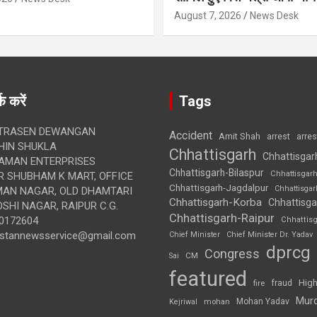
August 7, 2026
News Desk
क करें
Tags
TRASEN DEWANGAN
Accident
Amit Shah
arre
arrest
IN SHUKLA
Chhattisgarh
Chhattisgar
AMAN ENTERPRISES
Chhattisgarh-Bilaspur
Chhattisgar
 SHUBHAM K MART, OFFICE
Chhattisgarh-Jagdalpur
Chhattisga
UMAN NAGAR, OLD DHAMTARI
Chhattisgarh-Korba
Chhattisga
SHI NAGAR, RAIPUR C.G.
Chhattisgarh-Raipur
0172604
Chhattis
ustannewsservice@gmail.com
Chief Minister
Chief Minister Dr. Yadav
dprcg
Congress
CM
Sai
featured
High
fire
fraud
Mur
Mohan Yadav
Kejriwal
mohan