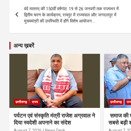
Post
o
g
A
a
n
वंदे मातरम् की 150वीं वर्षगांठ: 19 से 26 जनवरी तक राज्यभर में
navigation
o
er
p
m
k
द्वितीय चरण के कार्यक्रम, रायपुर में राज्यपाल और जगदलपुर में
मुख्यमंत्री की उपस्थिति में होंगे विशेष आयोजन….
k
p
अन्य ख़बरें
छत्तीसगढ़
राज्य
छत्तीसगढ़
राज
पर्यटन एवं संस्कृति मंत्री राजेश अग्रवाल ने
समाज की ए
दिया स्वदेशी अपनाने का संदेश
सबसे बड़ी श
August 7, 2026
News Desk
August 7, 2