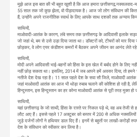
मुझे आज इस बात की भी बहुत खुशी है कि आज हमारा छत्तीसगढ़,नक्सलवाद-मा
55 साल तक जो कुछ झेला, वो पीड़ादायक है। आज जो लोग संविधान की किताब 
हैं, उन्होंने अपने राजनीतिक स्वार्थ के लिए आपके साथ दशकों तक अन्याय किय
साथियों,
माओवादी-आतंक के कारण, लंबे समय तक छत्तीसगढ़ के आदिवासी इलाके सड़कों से
जो जहां थे, बम से उसे उड़ा दिया जाता था। डॉक्टरों को, टीचरों को मार 
छोड़कर, वे लोग एयर कंडीशन कमरों में बैठकर अपने जीवन का आनंद लेते रह
साथियों,
मोदी अपने आदिवासी भाई-बहनों को हिंसा के इस खेल में बर्बाद होने के लिए नह
नहीं छोड़ सकता था। इसलिए, 2014 में जब आपने हमें अवसर दिया, तो हमन
नतीजे देश देख रहा है। 11 साल पहले देश के सवा सौ जिले, माओवादी आतंक की च
जहां माओवादी आतंक का आज भी थोड़ा रुबाब चलाने की कोशिश हो रही है, लेकिन मै
हिन्‍दुस्‍तान, इस हिन्‍दुस्‍तान का हर कोना माओवादी आतंक से पूरी तरह मुक्त हो
साथियों,
यहां छत्तीसगढ़ के जो साथी, हिंसा के रास्ते पर निकल पड़े थे, वह अब तेजी से
लौट आए हैं। इससे पहले 17 अक्टूबर को बस्तर में 200 से अधिक नक्सलियों न
जुड़े दर्जनों लोगों ने हथियार डाल दिए हैं। इनमें से बहुतों पर लाखों-करोड़ों
देश के संविधान को स्वीकार कर लिया है।