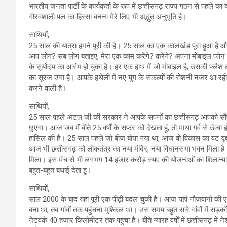
भारतीय जनता पार्टी के कार्यकर्ता के रूप में छत्तीसगढ़ राज्य गठन से पहले क
गौरवशाली पल का हिस्सा बनना मेरे लिए भी अद्भुत अनुभूति है।
साथियों,
25 साल की यात्रा हमने पूरी की है। 25 साल का एक कालखंड पूरा हुआ है और
आप लोग? सब लोग बताइए, मेरा एक काम करेंगे? करेंगे? अपना मोबाइल फो
के सूर्योदय का आरंभ हो चुका है। हर एक हाथ में जो मोबाइल है, उसकी फ्लैश 
का सूरज उगा है। आपके हथेली में नए युग के संकल्पों की रोशनी नजर आ रही है।
करने वाली है।
साथियों,
25 साल पहले अटल जी की सरकार ने आपके सपनों का छत्तीसगढ़ आपको सौंपा
छुएगा। आज जब मैं बीते 25 वर्षों के सफर को देखता हूं, तो माथा गर्व से ऊं
हासिल की हैं। 25 साल पहले जो बीज बोया गया था, आज वो विकास का वट वृक
आज भी छत्तीसगढ़ को लोकतंत्र का नया मंदिर, नया विधानसभा भवन मिला है।
मिला। इस मंच से भी लगभग 14 हजार करोड़ रुपए की योजनाओं का शिलान्यास 
बहुत-बहुत बधाई देता हूं।
साथियों,
साल 2000 के बाद यहां पूरी एक पीढ़ी बदल चुकी है। आज यहां नौजवानों की एक प
बना था, तब गांवों तक पहुंचना मुश्किल था। उस समय बहुत सारे गांवों में सड़क
नेटवर्क 40 हजार किलोमीटर तक पहुंचा है। बीते ग्यारह वर्षों में छत्तीसगढ़ मे