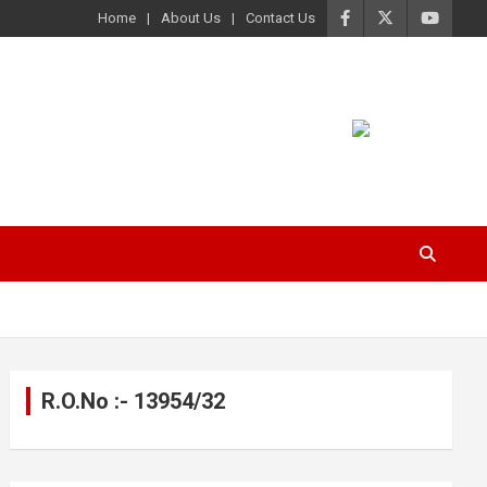
Home
About Us
Contact Us
R.O.No :- 13954/32