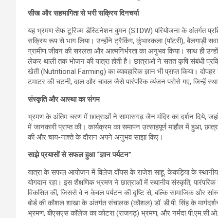
सीख और सहभागिता से भरी सक्रिय दिनचर्या
यह भ्रमण सेफ टूरिज्म डेस्टिनेशन वुमन (STDW) परियोजना के अंतर्गत प्रशिक्षि
सक्रिय रूप से भाग लिया। उन्होंने ट्रैकिंग, कुंभारकला (पॉटरी), बैलगाड़ी सव
ग्रामीण जीवन की सरलता और आत्मनिर्भरता का अनुभव किया। साथ ही उन्होंने
लेकर थाली तक भोजन की यात्रा होती है। छात्राओं ने सतत कृषि संबंधी प
खेती (Nutritional Farming) का व्यावहारिक ज्ञान भी प्राप्त किया। दोपहर के
टमाटर की चटनी, दाल और चावल जैसे पारंपरिक व्यंजन परोसे गए, जिन्हें स्थ
संस्कृति और आस्था का संगम
भ्रमण के अंतिम चरण में छात्राओं ने सामासगढ़ जैन मंदिर का दर्शन दिये, जहां उ
में जानकारी प्राप्त की। कार्यक्रम का समापन उत्साहपूर्ण माहौल में हुआ, छ
की और चाय-नाश्ते के दौरान अपने अनुभव साझा किए।
साझे प्रयासों से सफल हुआ “ज्ञान पर्यटन”
यात्रा के सफल आयोजन में विलेज वॉयस के राजेश साहू, केकड़िया के स्थानी
योगदान रहा। इस शैक्षणिक भ्रमण ने छात्राओं में स्थानीय संस्कृति, पारं
विकसित की, जिससे वे न केवल पर्यटन की दृष्टि से, बल्कि सामाजिक और सांस
बोर्ड की कौशल शाखा के अंतर्गत संचालक (कौशल) डॉ. डी.पी. सिंह के मार्गदर्श
भ्रमण, बीएसएस कॉलेज का कोटरा (राजगढ़) भ्रमण, और नर्मदा पी.एम.सी.ओ.ई.