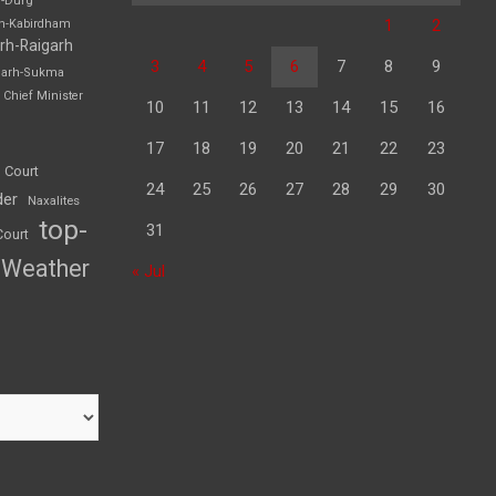
h-Durg
1
2
rh-Kabirdham
rh-Raigarh
3
4
5
6
7
8
9
garh-Sukma
Chief Minister
10
11
12
13
14
15
16
17
18
19
20
21
22
23
 Court
24
25
26
27
28
29
30
der
Naxalites
top-
31
Court
Weather
« Jul