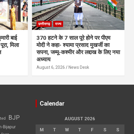
छत्तीसगढ़
राज्य
मारी बाई
370 हटने के 7 साल पूरे होने पर पीएम
ूरा, मिला
मोदी ने कहा- श्यामा प्रसाद मुखर्जी का
न
सपना, जम्मू-कश्मीर और लद्दाख के लिए नया
अध्याय
August 6, 2026
News Desk
Calendar
BJP
sted
AUGUST 2026
h-Bijapur
M
T
W
T
F
S
S