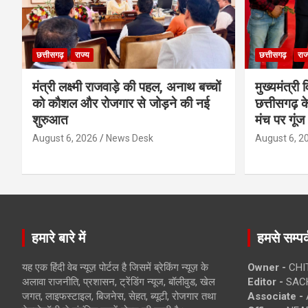
छत्तीसगढ़
राज्य
छत्तीसगढ़
राज
मंत्री लक्ष्मी राजवाड़े की पहल, अनाथ बच्चों
मुख्यमंत्री व
को कौशल और रोजगार से जोड़ने की नई
छत्तीसगढ़ के
शुरुआत
मंच पर गूंज
August 6, 2026
News Desk
August 6, 2
हमारे बारे में
हमसे सम्पर्
यह एक हिंदी वेब न्यूज़ पोर्टल है जिसमें ब्रेकिंग न्यूज़ के
Owner -
CHI
अलावा राजनीति, प्रशासन, ट्रेंडिंग न्यूज, बॉलीवुड, खेल
Editor -
SACH
जगत, लाइफस्टाइल, बिजनेस, सेहत, ब्यूटी, रोजगार तथा
Associate -