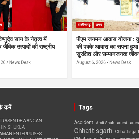
्य
छत्तीसगढ़
राज्य
िष्णुदेव साय के नेतृत्व में
पीएम जनमन आवास योजना : कु
 जैविक उत्पादों की राष्ट्रीय
की पक्के आवास का सपना हुआ प
सुरक्षित और सम्मानजनक जीव
026
News Desk
August 6, 2026
News Desk
क करें
Tags
TRASEN DEWANGAN
Accident
Amit Shah
arre
arrest
IN SHUKLA
Chhattisgarh
Chhattisgar
AMAN ENTERPRISES
Chhattisgarh-Bilaspur