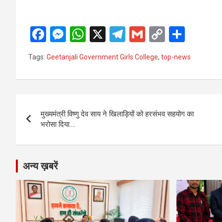
F
M
W
X
T
G
C
S
a
es
h
el
m
o
h
Tags:
Geetanjali Government Girls College
,
top-news
ce
se
at
e
ail
py
ar
b
n
s
gr
Li
e
o
g
A
a
n
Post
o
er
p
m
k
मुख्यमंत्री विष्णु देव साय ने खिलाड़ियों को हरसंभव सहयोग का
navigation
भरोसा दिया….
k
p
अन्य ख़बरें