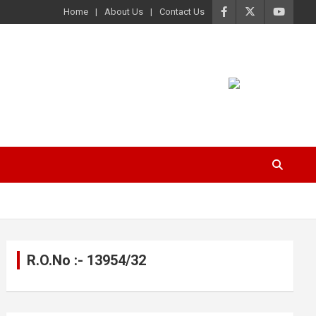
Home
About Us
Contact Us
R.O.No :- 13954/32