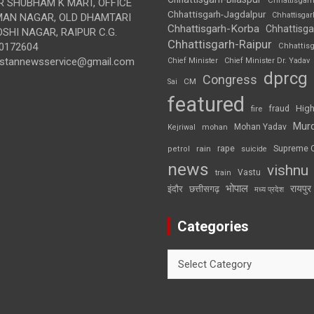
Chhattisgar
 SHUBHAM K MART, OFFICE
Chhattisgarh-Jagdalpur
Chhattisga
UMAN NAGAR, OLD DHAMTARI
Chhattisgarh-Korba
Chhattisga
SHI NAGAR, RAIPUR C.G.
Chhattisgarh-Raipur
0172604
Chhattis
ustannewsservice@gmail.com
Chief Minister
Chief Minister Dr. Yadav
dprcg
Congress
CM
Sai
featured
High
fire
fraud
Mur
Mohan Yadav
Kejriwal
mohan
rape
Supreme 
rain
petrol
suicide
news
vishnu
Vastu
train
भोपाल
रायपुर
इंदौर
छत्तीसगढ़
मध्य प्रदेश
Categories
Categories