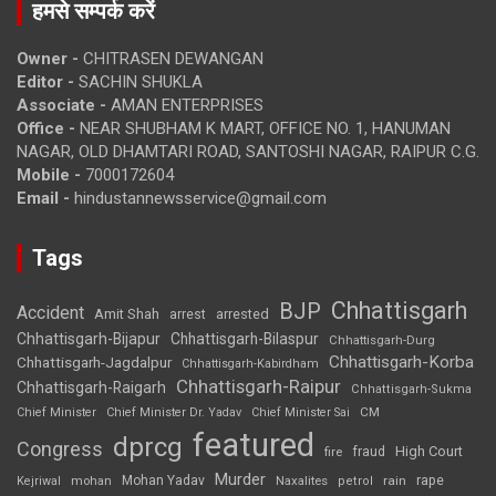
हमसे सम्पर्क करें
Owner -
CHITRASEN DEWANGAN
Editor -
SACHIN SHUKLA
Associate -
AMAN ENTERPRISES
Office -
NEAR SHUBHAM K MART, OFFICE NO. 1, HANUMAN
NAGAR, OLD DHAMTARI ROAD, SANTOSHI NAGAR, RAIPUR C.G.
Mobile -
7000172604
Email -
hindustannewsservice@gmail.com
Tags
Chhattisgarh
BJP
Accident
Amit Shah
arrested
arrest
Chhattisgarh-Bijapur
Chhattisgarh-Bilaspur
Chhattisgarh-Durg
Chhattisgarh-Korba
Chhattisgarh-Jagdalpur
Chhattisgarh-Kabirdham
Chhattisgarh-Raipur
Chhattisgarh-Raigarh
Chhattisgarh-Sukma
CM
Chief Minister
Chief Minister Dr. Yadav
Chief Minister Sai
featured
dprcg
Congress
High Court
fire
fraud
Murder
rape
Mohan Yadav
Naxalites
rain
Kejriwal
mohan
petrol