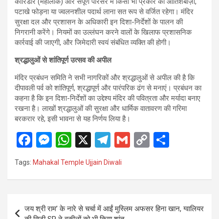
कॉरिडोर (महालोक) और सपूर्ण परिसर में किसी भी प्रकार की आतिशबाज़ी,
पटाखे फोड़ना या ज्वलनशील पदार्थ लाना सत रूप से वर्जित रहेगा। मंदिर
सुरक्षा दल और प्रशासन के अधिकारी इन दिशा-निर्देशों के पालन की
निगरानी करेंगे। नियमों का उल्लंघन करने वालों के खिलाफ प्रशासनिक
कार्रवाई की जाएगी, और जिमेदारी स्वयं संबंधित व्यक्ति की होगी।
श्रद्धालुओं से शांतिपूर्ण उत्सव की अपील
मंदिर प्रबंधन समिति ने सभी नागरिकों और श्रद्धालुओं से अपील की है कि
दीपावली पर्व को शांतिपूर्ण, श्रद्धापूर्ण और पारंपरिक ढंग से मनाएं। प्रबंधन का
कहना है कि इन दिशा-निर्देशों का उद्देश्य मंदिर की पवित्रता और मर्यादा बनाए
रखना है। लाखों श्रद्धालुओं की सुरक्षा और धार्मिक वातावरण की गरिमा
बरकरार रहे, इसी भावना से यह निर्णय लिया है।
F
M
W
X
T
G
C
S
a
es
h
el
m
o
h
Tags:
Mahakal Temple Ujjain Diwali
ce
se
at
e
ail
py
ar
b
n
s
gr
Li
e
o
g
A
a
n
Post
जय श्री राम’ के नारे से चर्चा में आईं मुस्लिम अफसर हिना खान, ग्वालियर
o
er
p
m
k
navigation
की सिटी SP ने वकीलों को भी किया शांत