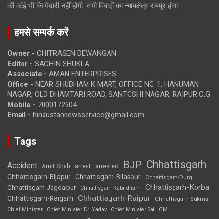
की कोई भी जिम्मेदारी नहीं होगी. सभी विवादों का न्यायक्षेत्र रायपुर होगा
हमसे सम्पर्क करें
Owner -
CHITRASEN DEWANGAN
Editor -
SACHIN SHUKLA
Associate -
AMAN ENTERPRISES
Office -
NEAR SHUBHAM K MART, OFFICE NO. 1, HANUMAN
NAGAR, OLD DHAMTARI ROAD, SANTOSHI NAGAR, RAIPUR C.G.
Mobile -
7000172604
Email -
hindustannewsservice@gmail.com
Tags
Chhattisgarh
BJP
Accident
Amit Shah
arrested
arrest
Chhattisgarh-Bijapur
Chhattisgarh-Bilaspur
Chhattisgarh-Durg
Chhattisgarh-Korba
Chhattisgarh-Jagdalpur
Chhattisgarh-Kabirdham
Chhattisgarh-Raipur
Chhattisgarh-Raigarh
Chhattisgarh-Sukma
CM
Chief Minister
Chief Minister Dr. Yadav
Chief Minister Sai