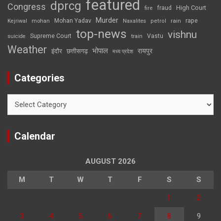
featured
dprcg
Congress
High Court
fire
fraud
Murder
rape
Mohan Yadav
Naxalites
rain
Kejriwal
mohan
petrol
top-news
vishnu
Supreme Court
Vastu
suicide
train
Weather
भोपाल
रायपुर
इंदौर
छत्तीसगढ़
मध्य प्रदेश
Categories
Categories
Calendar
AUGUST 2026
M
T
W
T
F
S
S
1
2
3
4
5
6
7
8
9