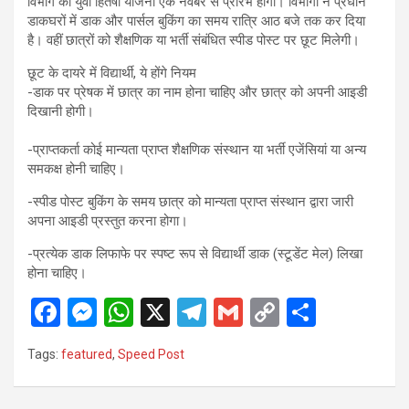
विभाग की युवा हितैषी योजना एक नवंबर से प्रारंभ होगी। विभागों ने प्रधान
डाकघरों में डाक और पार्सल बुकिंग का समय रात्रि आठ बजे तक कर दिया
है। वहीं छात्रों को शैक्षणिक या भर्ती संबंधित स्पीड पोस्ट पर छूट मिलेगी।
छूट के दायरे में विद्यार्थी, ये होंगे नियम
-डाक पर प्रेषक में छात्र का नाम होना चाहिए और छात्र को अपनी आइडी
दिखानी होगी।
-प्राप्तकर्ता कोई मान्यता प्राप्त शैक्षणिक संस्थान या भर्ती एजेंसियां या अन्य
समकक्ष होनी चाहिए।
-स्पीड पोस्ट बुकिंग के समय छात्र को मान्यता प्राप्त संस्थान द्वारा जारी
अपना आइडी प्रस्तुत करना होगा।
-प्रत्येक डाक लिफाफे पर स्पष्ट रूप से विद्यार्थी डाक (स्टूडेंट मेल) लिखा
होना चाहिए।
F
M
W
X
T
G
C
S
a
es
h
el
m
o
h
Tags:
featured
,
Speed ​​Post
ce
se
at
e
ail
py
ar
b
n
s
gr
Li
e