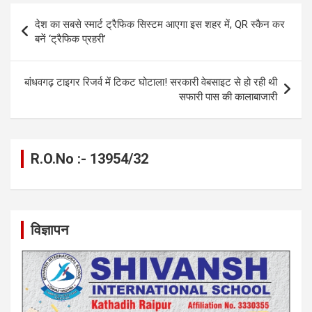
o
g
A
a
n
Post
देश का सबसे स्मार्ट ट्रैफिक सिस्टम आएगा इस शहर में, QR स्कैन कर
o
er
p
m
k
navigation
बनें ‘ट्रैफिक प्रहरी’
k
p
बांधवगढ़ टाइगर रिजर्व में टिकट घोटाला! सरकारी वेबसाइट से हो रही थी
सफारी पास की कालाबाजारी
R.O.No :- 13954/32
विज्ञापन