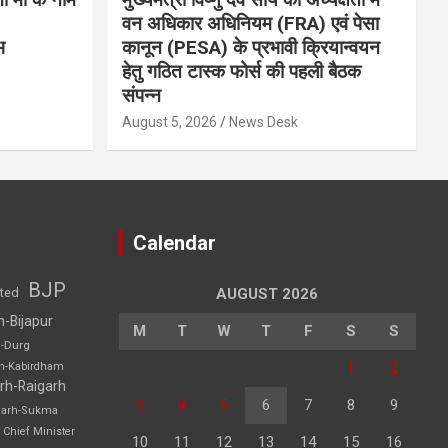
वन अधिकार अधिनियम (FRA) एवं पेसा
भ
कानून (PESA) के प्रभावी क्रियान्वयन
हेतु गठित टास्क फोर्स की पहली बैठक
संपन्न
August 5, 2026
News Desk
Calendar
BJP
sted
AUGUST 2026
h-Bijapur
M
T
W
T
F
S
S
h-Durg
1
2
rh-Kabirdham
rh-Raigarh
3
4
5
6
7
8
9
garh-Sukma
Chief Minister
10
11
12
13
14
15
16