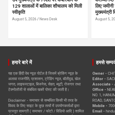
129 शालाओं में बालिका शौचालय को मिली
लिए जमीनी स
स्वीकृति
मुख्यमंत्री 
August 5, 2026
News Desk
August 5, 2
हमारे बारे में
हमसे सम्पर्
यह एक हिंदी वेब न्यूज़ पोर्टल है जिसमें ब्रेकिंग न्यूज़ के
Owner -
CHI
अलावा राजनीति, प्रशासन, ट्रेंडिंग न्यूज, बॉलीवुड, खेल
Editor -
SACH
जगत, लाइफस्टाइल, बिजनेस, सेहत, ब्यूटी, रोजगार तथा
Associate -
टेक्नोलॉजी से संबंधित खबरें पोस्ट की जाती है।
Office -
NEAR
NO. 1, HAN
Disclaimer - समाचार से सम्बंधित किसी भी तरह के
ROAD, SANTO
विवाद के लिए साइट के कुछ तत्वों में उपयोगकर्ताओं द्वारा
Mobile -
700
प्रस्तुत सामग्री ( समाचार / फोटो / विडियो आदि ) शामिल
Email -
hind