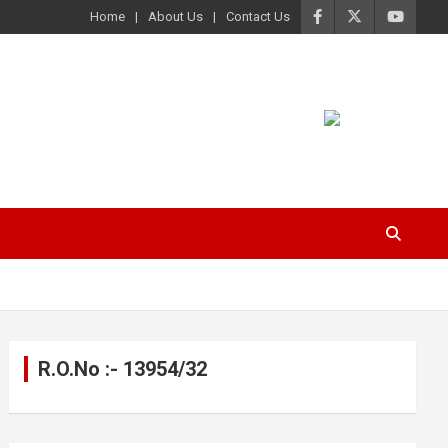
Home
About Us
Contact Us
R.O.No :- 13954/32