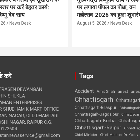
्तर पर करें बेहतर कार्य:
पर लगाया पीपल का पौधा, वन
विष्णु देव साय
महोत्सव-2026 का हुआ शुभारं
026
News Desk
August 5, 2026
News Desk
क करें
Tags
TRASEN DEWANGAN
Accident
Amit Shah
arre
arrest
IN SHUKLA
Chhattisgarh
Chhattisgar
AMAN ENTERPRISES
Chhattisgarh-Bilaspur
Chhattisgar
 SHUBHAM K MART, OFFICE
Chhattisgarh-Jagdalpur
Chhattisga
UMAN NAGAR, OLD DHAMTARI
Chhattisgarh-Korba
Chhattisga
SHI NAGAR, RAIPUR C.G.
Chhattisgarh-Raipur
0172604
Chhattis
ustannewsservice@gmail.com
Chief Minister
Chief Minister Dr. Yadav