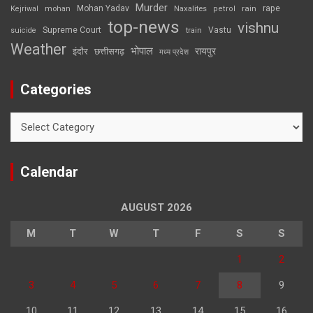
Murder
rape
Mohan Yadav
Naxalites
rain
Kejriwal
mohan
petrol
top-news
vishnu
Supreme Court
Vastu
suicide
train
Weather
भोपाल
रायपुर
इंदौर
छत्तीसगढ़
मध्य प्रदेश
Categories
Categories
Calendar
AUGUST 2026
M
T
W
T
F
S
S
1
2
3
4
5
6
7
8
9
10
11
12
13
14
15
16