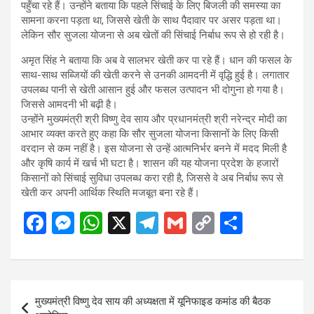
पहुँचा रहे हैं। उन्होंने बताया कि पहले सिंचाई के लिए बिजली की समस्या का
सामना करना पड़ता था, जिससे खेती के साथ पैदावार पर असर पड़ता था।
लेकिन सौर सुजला योजना से अब खेतों की सिंचाई निर्बाध रूप से हो रही है।
अमृत सिंह ने बताया कि अब वे सालभर खेती कर पा रहे हैं। धान की फसल के
साथ-साथ सब्जियों की खेती करने से उनकी आमदनी में वृद्धि हुई है। लगातार
उपलब्ध पानी से खेती आसान हुई और फसल उत्पादन भी दोगुना हो गया है।
जिससे आमदनी भी बढ़ी है।
उन्होंने मुख्यमंत्री श्री विष्णु देव साय और प्रधानमंत्री श्री नरेन्द्र मोदी का
आभार व्यक्त करते हुए कहा कि सौर सुजला योजना किसानों के लिए किसी
वरदान से कम नहीं है। इस योजना से उन्हें आत्मनिर्भर बनने में मदद मिली है
और कृषि कार्य में खर्च भी घटा है। शासन की यह योजना प्रदेश के हजारों
किसानों को सिंचाई सुविधा उपलब्ध करा रही है, जिससे वे अब निर्बाध रूप से
खेती कर अपनी आर्थिक स्थिति मजबूत बना रहे हैं।
F
M
W
X
T
G
C
S
a
es
h
el
m
o
h
ce
se
at
e
ail
py
ar
b
n
s
gr
Li
e
Post
मुख्यमंत्री विष्णु देव साय की अध्यक्षता में यूनिफाइड कमांड की बैठक
o
g
A
a
n
navigation