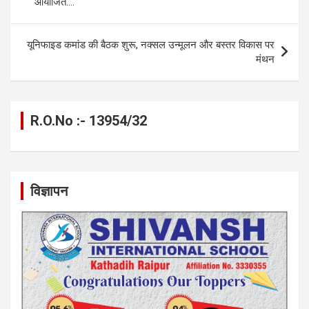
आयोजित….
o
er
p
m
k
k
p
यूनिफाइड कमांड की बैठक शुरू, नक्सल उन्मूलन और बस्तर विकास पर
मंथन
R.O.No :- 13954/32
विज्ञापन