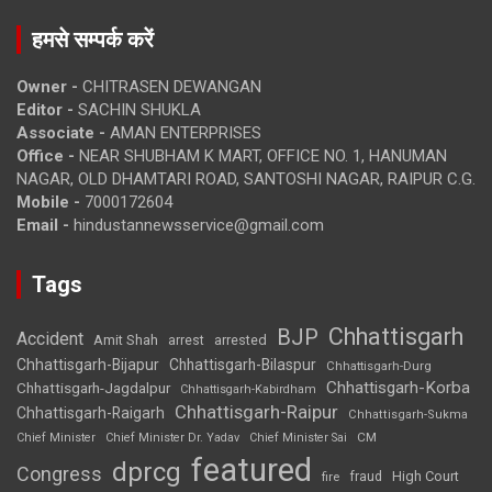
हमसे सम्पर्क करें
Owner -
CHITRASEN DEWANGAN
Editor -
SACHIN SHUKLA
Associate -
AMAN ENTERPRISES
Office -
NEAR SHUBHAM K MART, OFFICE NO. 1, HANUMAN
NAGAR, OLD DHAMTARI ROAD, SANTOSHI NAGAR, RAIPUR C.G.
Mobile -
7000172604
Email -
hindustannewsservice@gmail.com
Tags
Chhattisgarh
BJP
Accident
Amit Shah
arrested
arrest
Chhattisgarh-Bijapur
Chhattisgarh-Bilaspur
Chhattisgarh-Durg
Chhattisgarh-Korba
Chhattisgarh-Jagdalpur
Chhattisgarh-Kabirdham
Chhattisgarh-Raipur
Chhattisgarh-Raigarh
Chhattisgarh-Sukma
CM
Chief Minister
Chief Minister Dr. Yadav
Chief Minister Sai
featured
dprcg
Congress
High Court
fire
fraud