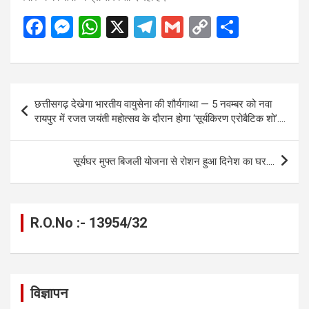
F
M
W
X
T
G
C
S
a
es
h
el
m
o
h
ce
se
at
e
ail
py
ar
b
n
s
gr
Li
e
Post
छत्तीसगढ़ देखेगा भारतीय वायुसेना की शौर्यगाथा — 5 नवम्बर को नवा
o
g
A
a
n
navigation
रायपुर में रजत जयंती महोत्सव के दौरान होगा ‘सूर्यकिरण एरोबैटिक शो’….
o
er
p
m
k
k
p
सूर्यघर मुफ्त बिजली योजना से रोशन हुआ दिनेश का घर….
R.O.No :- 13954/32
विज्ञापन