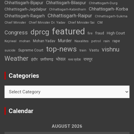
Chhattisgarh-Bijapur
Chhattisgarh-Bilaspur
Chhattisgarh-Durg
Chhattisgarh-Korba
Chhattisgarh-Jagdalpur
Chhattisgarh-Kabirdham
Chhattisgarh-Raipur
Chhattisgarh-Raigarh
Chhattisgarh-Sukma
CM
Chief Minister
Chief Minister Dr. Yadav
Chief Minister Sai
featured
dprcg
Congress
High Court
fire
fraud
Murder
rape
Mohan Yadav
Naxalites
rain
Kejriwal
mohan
petrol
top-news
vishnu
Supreme Court
Vastu
suicide
train
Weather
भोपाल
रायपुर
इंदौर
छत्तीसगढ़
मध्य प्रदेश
Categories
Categories
Calendar
AUGUST 2026