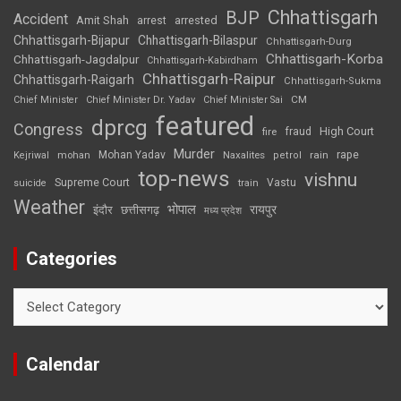
Chhattisgarh
BJP
Accident
Amit Shah
arrested
arrest
Chhattisgarh-Bijapur
Chhattisgarh-Bilaspur
Chhattisgarh-Durg
Chhattisgarh-Korba
Chhattisgarh-Jagdalpur
Chhattisgarh-Kabirdham
Chhattisgarh-Raipur
Chhattisgarh-Raigarh
Chhattisgarh-Sukma
CM
Chief Minister
Chief Minister Dr. Yadav
Chief Minister Sai
featured
dprcg
Congress
High Court
fire
fraud
Murder
rape
Mohan Yadav
Naxalites
rain
Kejriwal
mohan
petrol
top-news
vishnu
Supreme Court
Vastu
suicide
train
Weather
भोपाल
रायपुर
इंदौर
छत्तीसगढ़
मध्य प्रदेश
Categories
Categories
Calendar