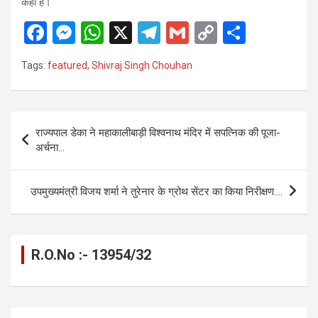
कही है।
F
M
W
X
T
G
C
S
a
es
h
el
m
o
h
Tags:
featured
,
Shivraj Singh Chouhan
ce
se
at
e
ail
py
ar
b
n
s
gr
Li
e
o
g
A
a
n
Post
राज्यपाल डेका ने महाकालीबाड़ी विश्वनाथ मंदिर में सपत्निक की पूजा-
o
er
p
m
k
navigation
अर्चना…
k
p
उपमुख्यमंत्री विजय शर्मा ने तुरेनार के ग्रोथ सेंटर का किया निरीक्षण….
R.O.No :- 13954/32