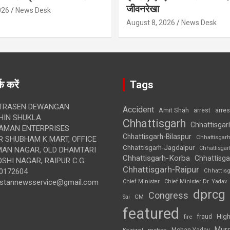
जीवनरेखा
026
News Desk
August 8, 2026
News Desk
क करें
Tags
TRASEN DEWANGAN
Accident
Amit Shah
arre
arrest
IN SHUKLA
Chhattisgarh
Chhattisgar
AMAN ENTERPRISES
Chhattisgarh-Bilaspur
Chhattisgar
 SHUBHAM K MART, OFFICE
Chhattisgarh-Jagdalpur
Chhattisga
UMAN NAGAR, OLD DHAMTARI
Chhattisgarh-Korba
Chhattisga
SHI NAGAR, RAIPUR C.G.
Chhattisgarh-Raipur
0172604
Chhattis
ustannewsservice@gmail.com
Chief Minister
Chief Minister Dr. Yadav
dprcg
Congress
CM
Sai
featured
High
fire
fraud
Mur