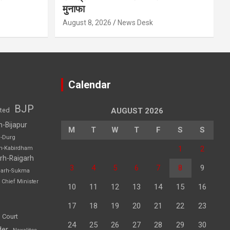
मुनाफा
August 8, 2026
News Desk
Calendar
BJP
sted
AUGUST 2026
h-Bijapur
M
T
W
T
F
S
S
h-Durg
1
2
rh-Kabirdham
rh-Raigarh
3
4
5
6
7
8
9
garh-Sukma
Chief Minister
10
11
12
13
14
15
16
17
18
19
20
21
22
23
 Court
24
25
26
27
28
29
30
der