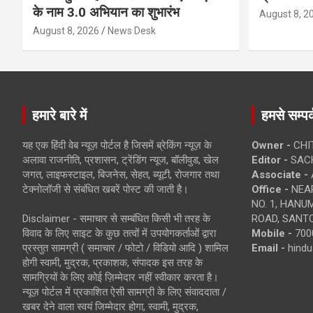
के नाम 3.0 अभियान का शुभारंभ
August 8, 2
August 8, 2026
News Desk
हमारे बारे में
हमसे सम्पर्
यह एक हिंदी वेब न्यूज़ पोर्टल है जिसमें ब्रेकिंग न्यूज़ के
Owner -
CHI
अलावा राजनीति, प्रशासन, ट्रेंडिंग न्यूज, बॉलीवुड, खेल
Editor -
SACH
जगत, लाइफस्टाइल, बिजनेस, सेहत, ब्यूटी, रोजगार तथा
Associate -
टेक्नोलॉजी से संबंधित खबरें पोस्ट की जाती है।
Office -
NEAR
NO. 1, HAN
Disclaimer - समाचार से सम्बंधित किसी भी तरह के
ROAD, SANTO
विवाद के लिए साइट के कुछ तत्वों में उपयोगकर्ताओं द्वारा
Mobile -
700
प्रस्तुत सामग्री ( समाचार / फोटो / विडियो आदि ) शामिल
Email -
hind
होगी स्वामी, मुद्रक, प्रकाशक, संपादक इस तरह के
सामग्रियों के लिए कोई ज़िम्मेदार नहीं स्वीकार करता है।
न्यूज़ पोर्टल में प्रकाशित ऐसी सामग्री के लिए संवाददाता /
खबर देने वाला स्वयं जिम्मेदार होगा, स्वामी, मुद्रक,