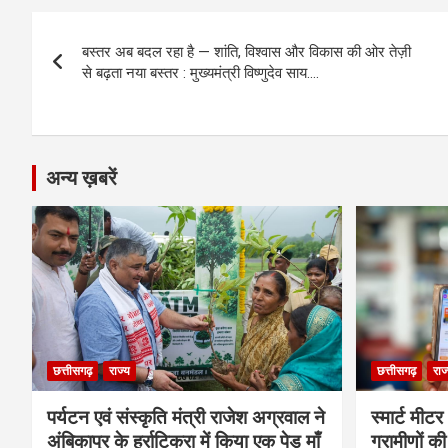
b
n
s
gr
Li
e
Post
o
g
A
a
n
बस्तर अब बदल रहा है — शांति, विश्वास और विकास की ओर तेज़ी
navigation
o
er
p
m
k
से बढ़ता नया बस्तर : मुख्यमंत्री विष्णुदेव साय….
k
p
अन्य ख़बरें
छत्तीसगढ़
राज्य
छत्तीसगढ़
राज
पर्यटन एवं संस्कृति मंत्री राजेश अग्रवाल ने
स्मार्ट मीट
अंबिकापुर के हर्राटिकरा में किया एक पेड़ माँ
ग्रामीणों क