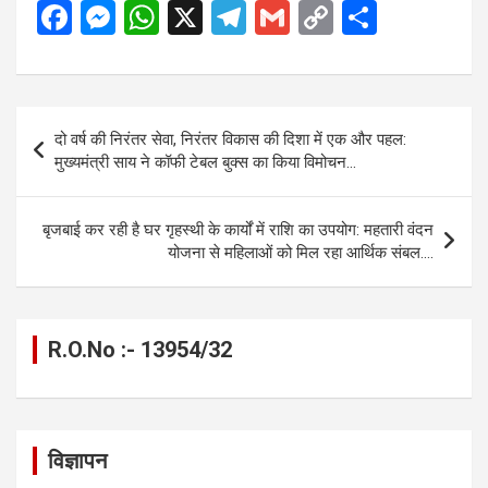
F
M
W
X
T
G
C
S
a
es
h
el
m
o
h
ce
se
at
e
ail
py
ar
b
n
s
gr
Li
e
Post
दो वर्ष की निरंतर सेवा, निरंतर विकास की दिशा में एक और पहल:
o
g
A
a
n
navigation
मुख्यमंत्री साय ने कॉफी टेबल बुक्स का किया विमोचन…
o
er
p
m
k
k
p
बृजबाई कर रही है घर गृहस्थी के कार्यों में राशि का उपयोग: महतारी वंदन
योजना से महिलाओं को मिल रहा आर्थिक संबल….
R.O.No :- 13954/32
विज्ञापन