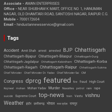
Associate -
AMAN ENTERPRISES
Office -
NEAR SHUBHAM K MART, OFFICE NO. 1, HANUMAN
NAGAR, OLD DHAMTARI ROAD, SANTOSHI NAGAR, RAIPUR C.G.
Mobile -
7000172604
Email -
hindustannewsservice@gmail.com
Tags
Chhattisgarh
BJP
Accident
Amit Shah
arrested
arrest
Chhattisgarh-Bijapur
Chhattisgarh-Bilaspur
Chhattisgarh-Durg
Chhattisgarh-Korba
Chhattisgarh-Jagdalpur
Chhattisgarh-Kabirdham
Chhattisgarh-Raipur
Chhattisgarh-Raigarh
Chhattisgarh-Sukma
CM
Chief Minister
Chief Minister Dr. Yadav
Chief Minister Sai
featured
dprcg
Congress
High Court
fire
fraud
Murder
rape
Mohan Yadav
Naxalites
rain
Kejriwal
mohan
petrol
top-news
vishnu
Supreme Court
Vastu
suicide
train
Weather
भोपाल
रायपुर
इंदौर
छत्तीसगढ़
मध्य प्रदेश