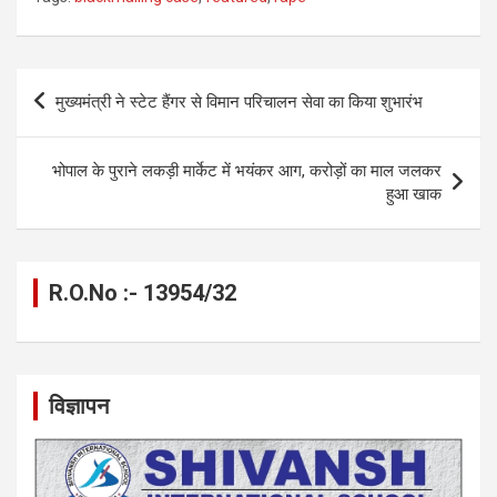
ce
se
at
e
ail
py
ar
b
n
s
gr
Li
e
o
g
A
a
n
Post
मुख्यमंत्री ने स्टेट हैंगर से विमान परिचालन सेवा का किया शुभारंभ
o
er
p
m
k
navigation
k
p
भोपाल के पुराने लकड़ी मार्केट में भयंकर आग, करोड़ों का माल जलकर
हुआ खाक
R.O.No :- 13954/32
विज्ञापन