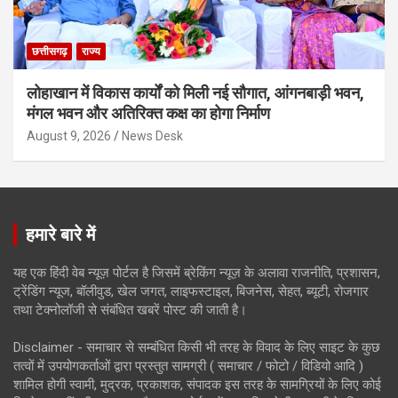
छत्तीसगढ़
राज्य
लोहाखान में विकास कार्यों को मिली नई सौगात, आंगनबाड़ी भवन,
मंगल भवन और अतिरिक्त कक्ष का होगा निर्माण
August 9, 2026
News Desk
हमारे बारे में
यह एक हिंदी वेब न्यूज़ पोर्टल है जिसमें ब्रेकिंग न्यूज़ के अलावा राजनीति, प्रशासन,
ट्रेंडिंग न्यूज, बॉलीवुड, खेल जगत, लाइफस्टाइल, बिजनेस, सेहत, ब्यूटी, रोजगार
तथा टेक्नोलॉजी से संबंधित खबरें पोस्ट की जाती है।
Disclaimer - समाचार से सम्बंधित किसी भी तरह के विवाद के लिए साइट के कुछ
तत्वों में उपयोगकर्ताओं द्वारा प्रस्तुत सामग्री ( समाचार / फोटो / विडियो आदि )
शामिल होगी स्वामी, मुद्रक, प्रकाशक, संपादक इस तरह के सामग्रियों के लिए कोई