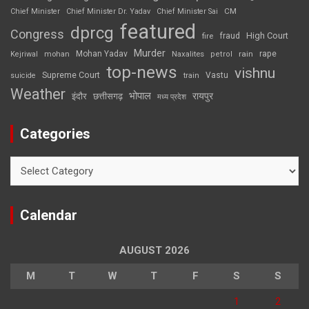
CM
Chief Minister
Chief Minister Dr. Yadav
Chief Minister Sai
featured
dprcg
Congress
High Court
fire
fraud
Murder
rape
Mohan Yadav
Naxalites
rain
Kejriwal
mohan
petrol
top-news
vishnu
Supreme Court
Vastu
suicide
train
Weather
भोपाल
रायपुर
इंदौर
छत्तीसगढ़
मध्य प्रदेश
Categories
Categories
Calendar
AUGUST 2026
M
T
W
T
F
S
S
1
2